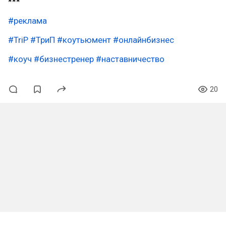
***
#реклама
#TriP
#ТриП
#коутьюмент
#онлайнбизнес
#коуч
#бизнестренер
#наставничество
20