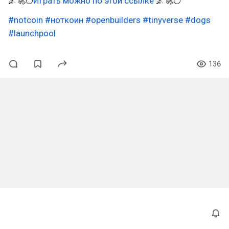
🌌🚀🌕
Играть можно по этой ссылке
🌌🚀🌕
#notcoin
#ноткоин
#openbuilders
#tinyverse
#dogs
#launchpool
136