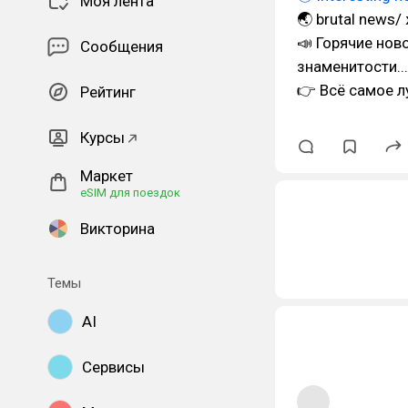
Моя лента
🌏 brutal news/
📣 Горячие нов
Сообщения
знаменитости...
👉 Всё самое л
Рейтинг
Курсы
Маркет
eSIM для поездок
Викторина
Темы
AI
Сервисы