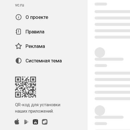
vc.ru
О проекте
Правила
Реклама
Системная тема
QR-код для установки
наших приложений.