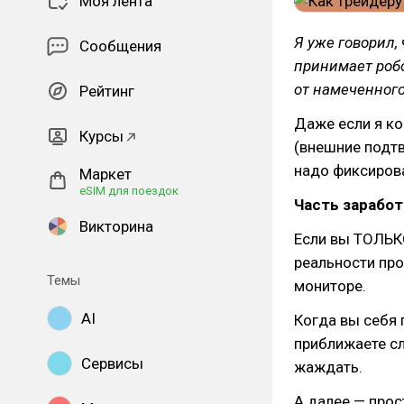
Моя лента
Я уже говорил,
Сообщения
принимает робо
от намеченного 
Рейтинг
Даже если я ко
Курсы
(внешние подтв
надо фиксиров
Маркет
eSIM для поездок
Часть заработ
Викторина
Если вы ТОЛЬК
реальности про
Темы
мониторе.
AI
Когда вы себя 
приближаете сл
Сервисы
жаждать.
А далее — прос