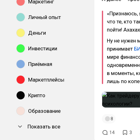
Маркетинг
«Признаюсь, я
Личный опыт
что те, кто 
пойти! Ахахах
Деньги
Ну не нужен 
Инвестиции
принимает
Б
мире финансо
Приёмная
одновременн
в моменты, к
Маркетплейсы
лишь по копе
Крипто
Образование
8
Показать все
14
3