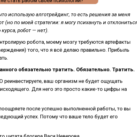
 что использую алготрейдинг, то есть решения за меня
т (но по моей стратегии: я могу психануть и отклонитьс
курса, робот — нет).
нтролирую робота, моему мозгу требуются артефакты
ерждения) того, что я всё делаю правильно. Прибыль
ать.
анного обязательно тратить. Обязательно. Тратить.
О реинвестируете, ваш организм не будет ощущать
исходящего. Для него это просто какие-то цифры на
поощряете после успешно выполненной работы, то вы
едующий успех. Потому что ваше тело будет его
то цитата блогера Васи Неверова