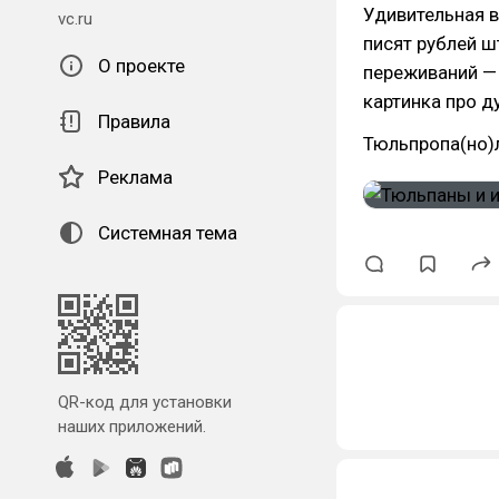
Удивительная 
vc.ru
писят рублей 
О проекте
переживаний — 
картинка про д
Правила
Тюльпропа(но)л
Реклама
Системная тема
QR-код для установки
наших приложений.