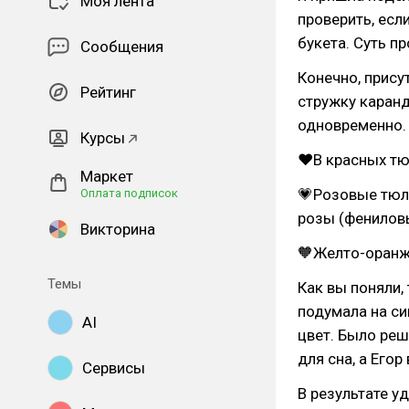
Моя лента
проверить, ес
букета. Суть п
Сообщения
Конечно, прису
Рейтинг
стружку каранд
одновременно. 
Курсы
❤В красных тю
Маркет
💗Розовые тюль
Оплата подписок
розы (фенилов
Викторина
🧡Желто-оранж
Темы
Как вы поняли,
подумала на си
AI
цвет. Было реш
для сна, а Его
Сервисы
В результате у