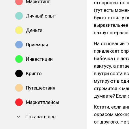
Маркетинг
стопроцентно н
(тут есть момен
Личный опыт
букет стоял у 
выразительнее 
Деньги
пахнут по-разн
На основании т
Приёмная
привлекает оп
бабочка не лет
Инвестиции
кактусу, а лет
Крипто
внутри сорта в
мутируют в оди
Путешествия
стремится к ма
думаете? Если 
Маркетплейсы
Кстати, если в
окрасом можно
Показать все
от другого. Не 