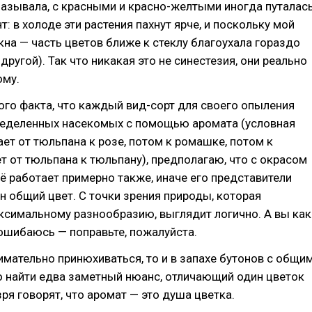
азывала, с красными и красно-желтыми иногда путалас
т: в холоде эти растения пахнут ярче, и поскольку мой
окна — часть цветов ближе к стеклу благоухала гораздо
другой). Так что никакая это не синестезия, они реально
ому.
ого факта, что каждый вид-сорт для своего опыления
ределенных насекомых с помощью аромата (условная
ает от тюльпана к розе, потом к ромашке, потом к
ает от тюльпана к тюльпану), предполагаю, что с окрасом
сё работает примерно также, иначе его представители
н общий цвет. С точки зрения природы, которая
ксимальному разнообразию, выглядит логично. А вы как
ошибаюсь — поправьте, пожалуйста.
нимательно принюхиваться, то и в запахе бутонов с общи
 найти едва заметный нюанс, отличающий один цветок
зря говорят, что аромат — это душа цветка.