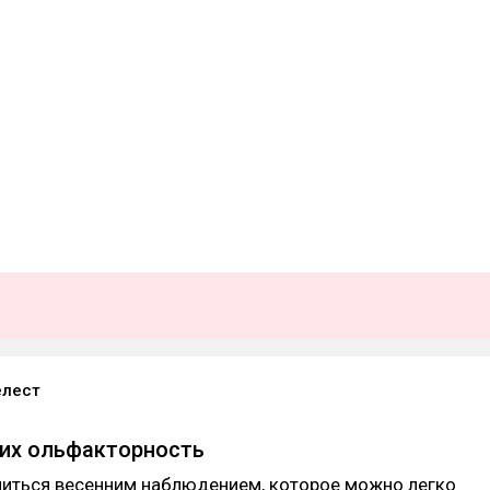
елест
их ольфакторность
литься весенним наблюдением, которое можно легко