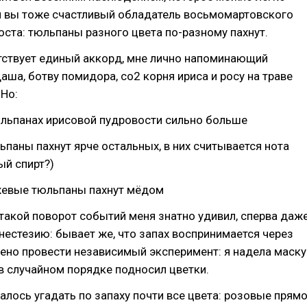
ли вы тоже счастливый обладатель восьмомартовского
роста: тюльпаны разного цвета по-разному пахнут.
тствует единый аккорд, мне лично напоминающий
аша, ботву помидора, со2 корня ириса и росу на траве
Но:
льпанах ирисовой пудровости сильно больше
паны пахнут ярче остальных, в них считывается нота
ый спирт?)
евые тюльпаны пахнут мёдом
 такой поворот событий меня знатно удивил, сперва даж
нестезию: бывает же, что запах воспринимается через
ено провести независимый эксперимент: я надела маску
р в случайном порядке подносил цветки.
далось угадать по запаху почти все цвета: розовые прям