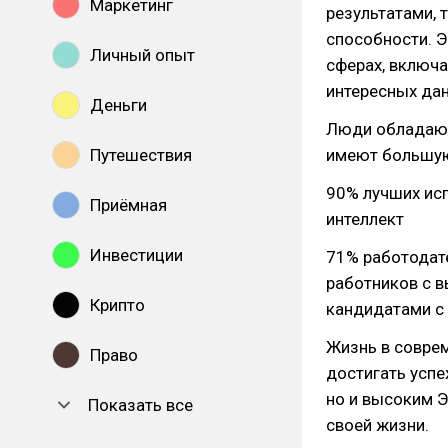
Маркетинг
результатами, 
способности. Э
Личный опыт
сферах, включа
интересных да
Деньги
Люди обладаю
Путешествия
имеют большу
90% лучших ис
Приёмная
интеллект
Инвестиции
71% работодат
работников с 
Крипто
кандидатами с
Жизнь в соврем
Право
достигать успе
но и высоким Э
Показать все
своей жизни.