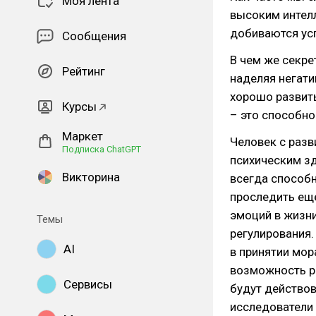
Моя лента
высоким интел
добиваются ус
Сообщения
В чем же секре
Рейтинг
наделяя негати
хорошо развит
Курсы
– это способно
Маркет
Человек с раз
Подписка ChatGPT
психическим зд
Викторина
всегда способ
проследить ещ
эмоций в жизни
Темы
регулирования.
AI
в принятии мор
возможность р
Сервисы
будут действов
исследователи