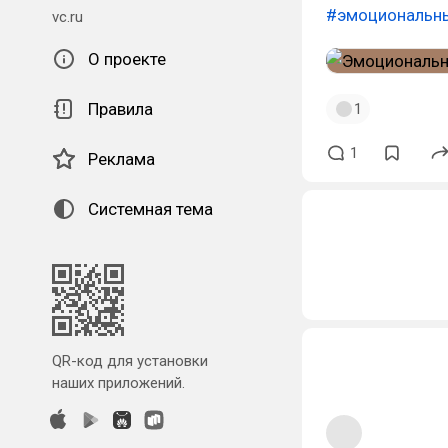
#эмоциональн
vc.ru
О проекте
Правила
1
1
Реклама
Системная тема
QR-код для установки
наших приложений.