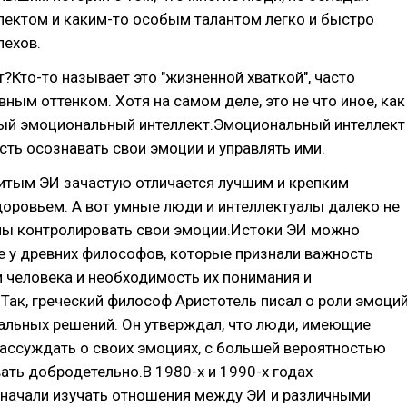
лектом и каким-то особым талантом легко и быстро
пехов.
т?Кто-то называет это "жизненной хваткой", часто
вным оттенком. Хотя на самом деле, это не что иное, как
ый эмоциональный интеллект.Эмоциональный интеллект
сть осознавать свои эмоции и управлять ими.
витым ЭИ зачастую отличается лучшим и крепким
оровьем. А вот умные люди и интеллектуалы далеко не
ны контролировать свои эмоции.Истоки ЭИ можно
е у древних философов, которые признали важность
 человека и необходимость их понимания и
 Так, греческий философ Аристотель писал о роли эмоци
альных решений. Он утверждал, что люди, имеющие
ассуждать о своих эмоциях, с большей вероятностью
ать добродетельно.В 1980-х и 1990-х годах
 начали изучать отношения между ЭИ и различными