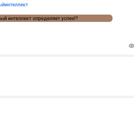
ыйинтеллект