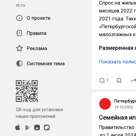
Спрос на жилье
vc.ru
месяцев 2022 г
О проекте
2021 года. Так
«Петербургской
Правила
малоэтажных кв
Размеренная 
Реклама
Показать полн
Системная тема
1
Петербур
19.10.2022
QR-код для установки
наших приложений.
Семейная ип
Правительство
до 1 июля 2024