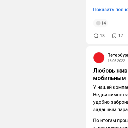
Показать полн
14
18
17
Петербур
16.06.2022
Любовь живе
мобильным 
У нашей компа
Недвижимость» 
удобно заброни
заданным пара
По итогам про
тысяч клиенто