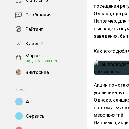
Моя лента
посещения рег
Однако, при ра
Сообщения
Например, для
выглядеть неу
Рейтинг
заведения, быт
Курсы
Как этого доби
Маркет
Подписка ChatGPT
Викторина
Акции помогают
Темы
увеличивать по
Однако, слишко
AI
поэтому, важн
мероприятий.
Сервисы
Например, акци