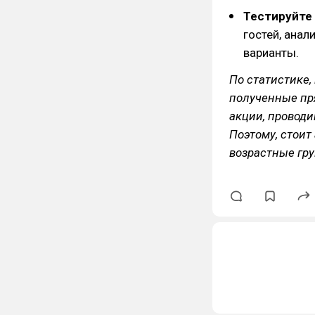
Тестируйте
гостей, анал
варианты.
По статистике,
полученные пря
акции, провод
Поэтому, стои
возрастные гр