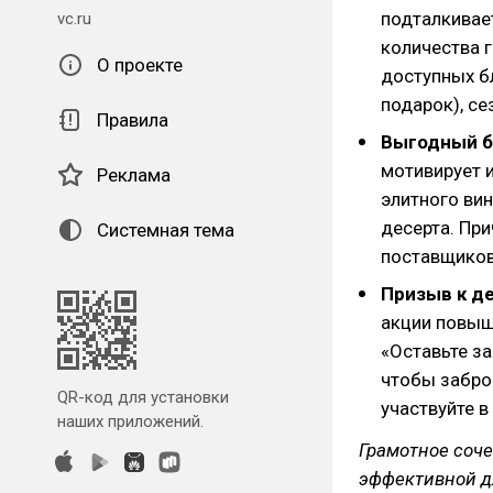
подталкивае
vc.ru
количества г
О проекте
доступных б
подарок), се
Правила
Выгодный б
мотивирует 
Реклама
элитного ви
десерта. При
Системная тема
поставщиков
Призыв к д
акции повыш
«Оставьте за
чтобы заброн
QR-код для установки
участвуйте 
наших приложений.
Грамотное соче
эффективной д