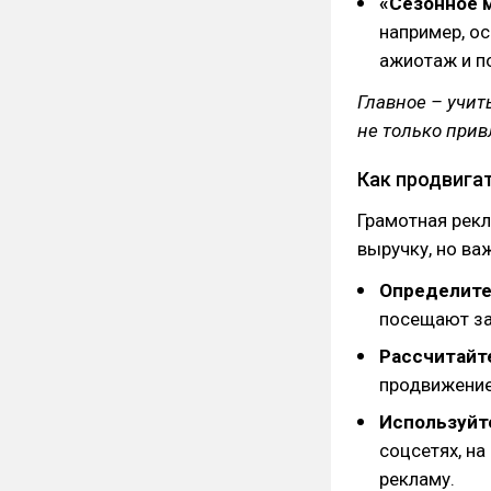
«Сезонное 
например, о
ажиотаж и п
Главное – учит
не только прив
Как продвигат
Грамотная рекл
выручку, но ва
Определите
посещают за
Рассчитайт
продвижение
Используйт
соцсетях, на
рекламу.