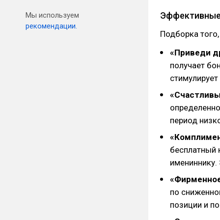
Эффективные 
Мы используем
рекомендации.
Подборка того,
«Приведи д
получает бон
стимулирует
«Счастливы
определенное
период низк
«Комплимен
бесплатный 
имениннику.
«Фирменное
по сниженно
позиции и п