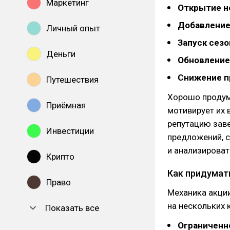
Маркетинг
Открытие н
Добавление
Личный опыт
Запуск сез
Деньги
Обновление
Снижение п
Путешествия
Хорошо продума
Приёмная
мотивирует их 
репутацию зав
Инвестиции
предложений, 
и анализироват
Крипто
Как придумат
Право
Механика акции
на нескольких 
Показать все
Ограниченн