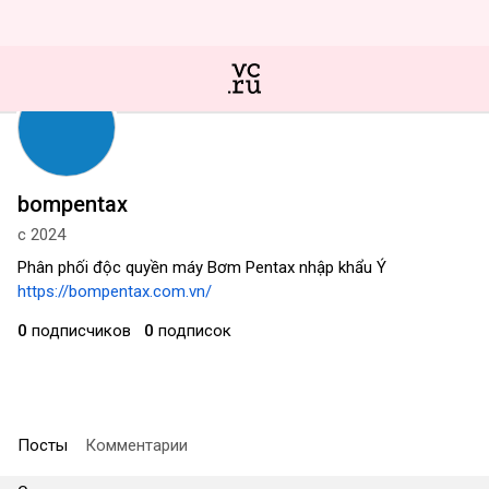
bompentax
с 2024
Phân phối độc quyền máy Bơm Pentax nhập khẩu Ý
https://bompentax.com.vn/
0
подписчиков
0
подписок
Посты
Комментарии