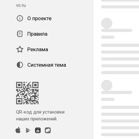
vc.ru
О проекте
Правила
Реклама
Системная тема
QR-код для установки
наших приложений.