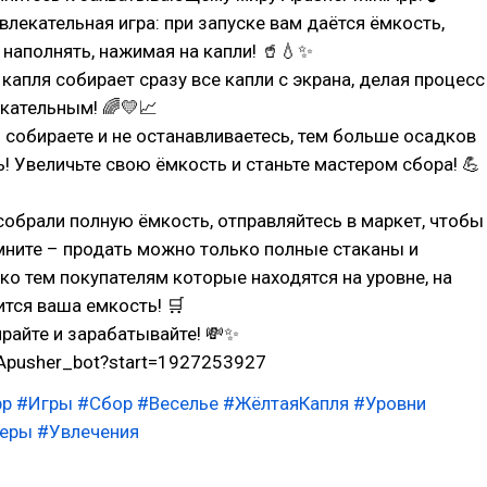
увлекательная игра: при запуске вам даётся ёмкость,
наполнять, нажимая на капли! 🥤💧✨
капля собирает сразу все капли с экрана, делая процесс
кательным! 🌈💛📈
собираете и не останавливаетесь, тем больше осадков
! Увеличьте свою ёмкость и станьте мастером сбора! 💪
собрали полную ёмкость, отправляйтесь в маркет, чтобы
мните – продать можно только полные стаканы и
ко тем покупателям которые находятся на уровне, на
тся ваша емкость! 🛒
ирайте и зарабатывайте! 💸✨
/Apusher_bot?start=1927253927
pp
#Игры
#Сбор
#Веселье
#ЖёлтаяКапля
#Уровни
меры
#Увлечения