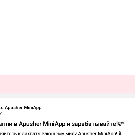
to Apusher MiniApp
апли в Apusher MiniApp и зарабатывайте!💸
яйтесь к захватывающему миру Apusher MiniApp! 🧪