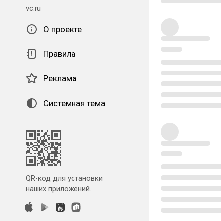
vc.ru
О проекте
Правила
Реклама
Системная тема
QR-код для установки
наших приложений.