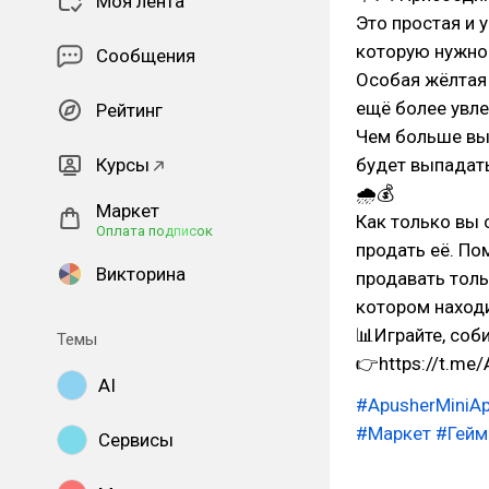
Моя лента
Это простая и 
которую нужно 
Сообщения
Особая жёлтая 
ещё более увле
Рейтинг
Чем больше вы 
Курсы
будет выпадать
🌧💰
Маркет
Как только вы 
Оплата подписок
продать её. По
Викторина
продавать толь
котором находи
📊Играйте, соб
Темы
👉https://t.me
AI
#ApusherMiniA
#Маркет
#Гей
Сервисы