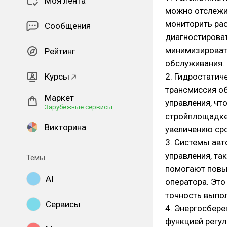
Моя лента
можно отслежив
мониторить рас
Сообщения
диагностироват
минимизировать
Рейтинг
обслуживания.
Курсы
2. Гидростатич
трансмиссия об
Маркет
управления, чт
Зарубежные сервисы
стройплощадке
Викторина
увеличению сро
3. Системы ав
управления, та
Темы
помогают повыс
AI
оператора. Это
точность выпол
Сервисы
4. Энергосбер
функцией регу