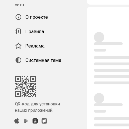
vc.ru
О проекте
Правила
Реклама
Системная тема
QR-код для установки
наших приложений.