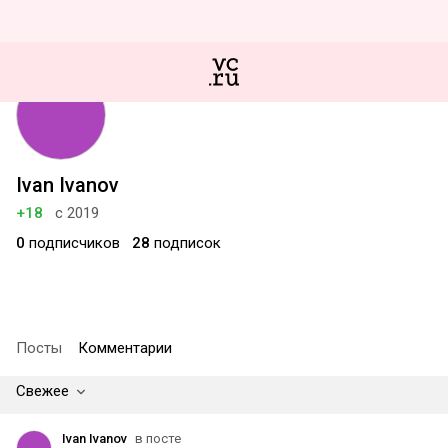
Ivan Ivanov
+18
с 2019
0
подписчиков
28
подписок
Посты
Комментарии
Свежее
Ivan Ivanov
в посте