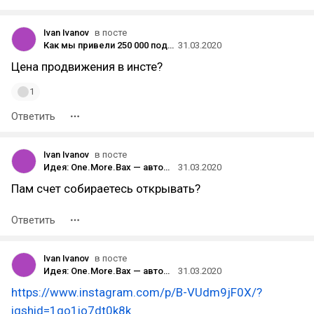
Ivan Ivanov
в посте
Как мы привели 250 000 подписчиков в проект, где классический SMM не работает
31.03.2020
Цена продвижения в инсте?
1
Ответить
Ivan Ivanov
в посте
Идея: One.More.Bax — автоматические ежедневные инвестиции
31.03.2020
Пам счет собираетесь открывать?
Ответить
Ivan Ivanov
в посте
Идея: One.More.Bax — автоматические ежедневные инвестиции
31.03.2020
https://www.instagram.com/p/B-VUdm9jF0X/?
igshid=1go1io7dt0k8k