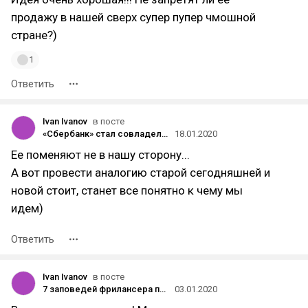
продажу в нашей сверх супер пупер чмошной
стране?)
1
Ответить
Ivan Ivanov
в посте
«Сбербанк» стал совладельцем Mail.ru Group и Rambler Group, Андрей Андреев продал Badoo: заметные сделки 2019 года
18.01.2020
Ее поменяют не в нашу сторону...
А вот провести аналогию старой сегодняшней и
новой стоит, станет все понятно к чему мы
идем)
Ответить
Ivan Ivanov
в посте
7 заповедей фрилансера при работе с заказчиком
03.01.2020