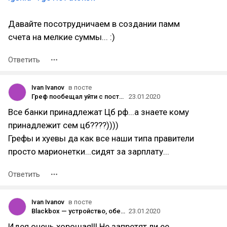
Давайте посотрудничаем в создании памм
счета на мелкие суммы... :)
Ответить
Ivan Ivanov
в посте
Греф пообещал уйти с поста главы «Сбербанка» в случае смены стратегии компании из-за нового владельца
23.01.2020
Все банки принадлежат Цб рф...а знаете кому
принадлежит сем цб????))))
Грефы и хуевы да как все наши типа правители
просто марионетки...сидят за зарплату...
Ответить
Ivan Ivanov
в посте
Blackbox — устройство, обеспечивающее полную анонимность в сети для массового потребителя
23.01.2020
Идея очень хорошая!!! Не запретят ли ее