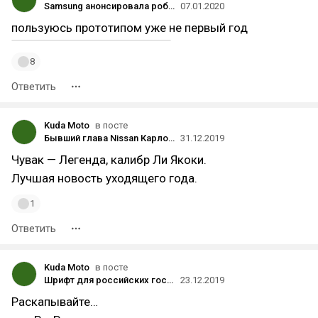
Samsung анонсировала робота-компаньона для дома Ballie
07.01.2020
пользуюсь прототипом уже не первый год
8
Ответить
Kuda Moto
в посте
Бывший глава Nissan Карлос Гон сбежал из Японии в Ливан в ожидании суда по делу о мошенничестве и сокрытии доходов
31.12.2019
Чувак — Легенда, калибр Ли Якоки.
Лучшая новость уходящего года.
1
Ответить
Kuda Moto
в посте
Шрифт для российских государственных проектов Golos стал бесплатным для всех
23.12.2019
Раскапывайте…