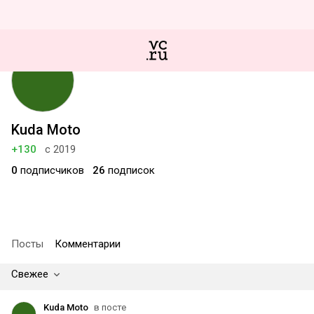
Kuda Moto
+130
с 2019
0
подписчиков
26
подписок
Посты
Комментарии
Свежее
Kuda Moto
в посте