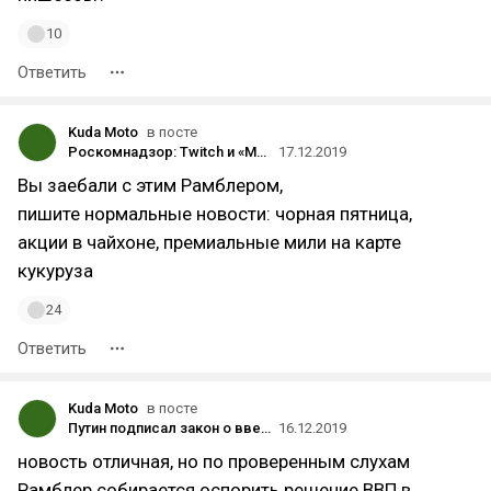
10
Ответить
Kuda Moto
в посте
Роскомнадзор: Twitch и «Матч ТВ» удалили нелегальный контент по требованию Rambler Group — им не грозит блокировка
17.12.2019
Вы заебали с этим Рамблером,
пишите нормальные новости: чорная пятница,
акции в чайхоне, премиальные мили на карте
кукуруза
24
Ответить
Kuda Moto
в посте
Путин подписал закон о введении электронных трудовых книжек в России с 2021 года
16.12.2019
новость отличная, но по проверенным слухам
Рамблер собирается оспорить решение ВВП в