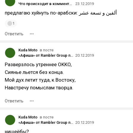
Что происходит в комментариях
23.12.2019
предлагаю хуйнуть по-арабски: ألفين و تسعة عشر
1
Ответить
Kuda Moto
в посте
«Афиша» от Rambler Group попросила Роспатент запретить МТС и «Яндексу» использовать товарные знаки со словом «Афиша»
20.12.2019
Разверзлось утреннее OKKO,
Сиянье льется без конца.
Мой дух летит туда, к Востоку,
Навстречу помыслам творца.
Ответить
Kuda Moto
в посте
«Афиша» от Rambler Group попросила Роспатент запретить МТС и «Яндексу» использовать товарные знаки со словом «Афиша»
20.12.2019
нишеёбы?