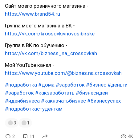
Сайт моего розничного магазина -
https://www.brand54.ru
Группа моего магазина в ВК -
https://vk.com/krossovkivnovosibirske
Группа в ВК по обучению -
https://vk.com/bizness_na_crossovkah
Мой YouTube канал -
https://www.youtube.com/@biznes.na.crossovkah
#подработка
#дома
#заработок
#бизнес
#деньги
#заработок
#какзаработать
#бизнесидеи
#идеибизнеса
#какначатьбизнес
#бизнесуспех
#подработкастудентам
3
1
2
11
4K