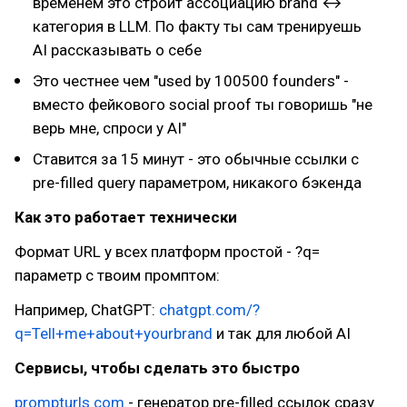
временем это строит ассоциацию brand ↔
категория в LLM. По факту ты сам тренируешь
AI рассказывать о себе
Это честнее чем "used by 100500 founders" -
вместо фейкового social proof ты говоришь "не
верь мне, спроси у AI"
Ставится за 15 минут - это обычные ссылки с
pre-filled query параметром, никакого бэкенда
Как это работает технически
Формат URL у всех платформ простой - ?q=
параметр с твоим промптом:
Например, ChatGPT:
chatgpt.com/?
q=Tell+me+about+yourbrand
и так для любой AI
Сервисы, чтобы сделать это быстро
prompturls.com
- генератор pre-filled ссылок сразу