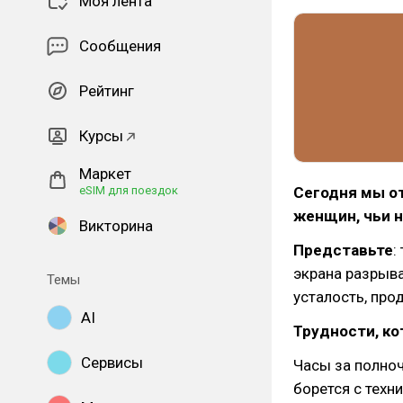
Моя лента
Сообщения
Рейтинг
Курсы
Маркет
Сегодня мы о
eSIM для поездок
женщин, чьи н
Викторина
Представьте
:
экрана разрыва
Темы
усталость, про
AI
Трудности, к
Сервисы
Часы за полноч
борется с техн