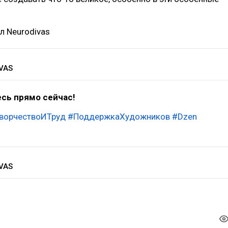
л Neurodivas
VAS
сь прямо сейчас!
ворчествоИТруд
#ПоддержкаХудожников
#Dzen
VAS