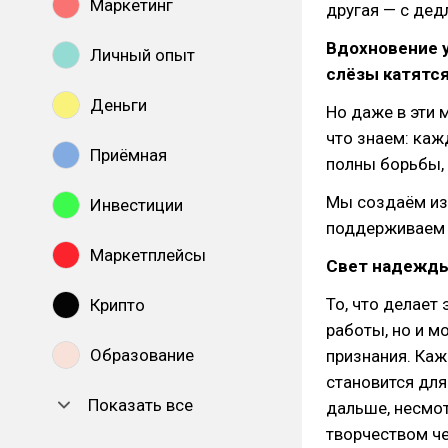
Маркетинг
другая — с дед
Вдохновение у
Личный опыт
слёзы катятся
Деньги
Но даже в эти
что знаем: каж
Приёмная
полны борьбы, 
Мы создаём из
Инвестиции
поддерживаем 
Маркетплейсы
Свет надежды
То, что делает
Крипто
работы, но и м
Образование
признания. Каж
становится для
Показать все
дальше, несмот
творчеством че