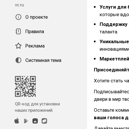
vc.ru
Услуги для 
которые вдо
О проекте
Поддержку 
Правила
таланта.
Уникальные
Реклама
инновациями
Маркетплейс
Системная тема
Присоединяйт
Хотите стать 
Подписывайтесь
двери в мир тв
QR-код для установки
Оставьте комм
наших приложений.
ваши голоса д
Давайте вместе