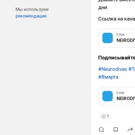
дни.
Мы используем
рекомендации.
Ссылка на кана
t.me
NEIRODI
Подписывайте
#Neurodivas
#Т
#8мартa
t.me
NEIRODI
1