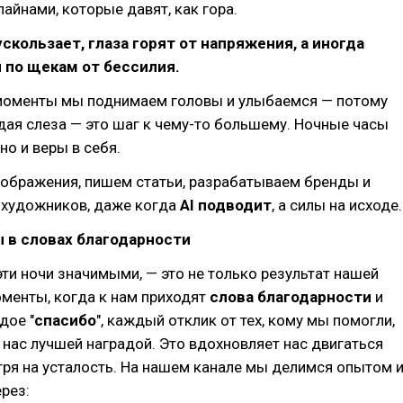
лайнами, которые давят, как гора.
скользает, глаза горят от напряжения, а иногда
 по щекам от бессилия.
 моменты мы поднимаем головы и улыбаемся — потому
дая слеза — это шаг к чему-то большему. Ночные часы
но и веры в себя.
ображения, пишем статьи, разрабатываем бренды и
художников, даже когда
AI подводит
, а силы на исходе.
 в словах благодарности
 эти ночи значимыми, — это не только результат нашей
оменты, когда к нам приходят
слова благодарности
и
дое "
спасибо
", каждый отклик от тех, кому мы помогли,
 нас лучшей наградой. Это вдохновляет нас двигаться
ря на усталость. На нашем канале мы делимся опытом 
рез: