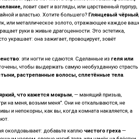
 желание,
ловит свет и взгляды, или царственный пурпур,
айной и властью. Хотите большего?
Глянцевый чёрный
лк, или металлическое золото, отражающее каждое ваш
ращает руки в живые драгоценности. Это эстетика,
сто украшает: она зажигает, провоцирует, зовёт
шенство
: эти ногти не сдаются. Сделанные из
геля или
ыточены, чтобы выдержать самую необузданную страсть
тыни, растрепанные волосы, сплетённые тела
.
 яркий, что кажется мокрым
, — манящий призыв,
ри на меня, возьми меня". Они не откалываются, не
ивы и непокорны, как вы, когда комната накаляется, а
ают.
рая околдовывает: добавьте каплю
чистого греха
—
венным узором, словно изгиб тела, или намёк на блёстки,