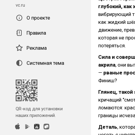
vc.ru
глубокий, как
вибрирующий т
О проекте
как жидкий шё
движение, прев
Правила
которая не про
потеряться.
Реклама
Сила и совер
Системная тема
акрила
, они в
—
рваные прос
Финиш?
Глянец, такой
кричащий "смот
ломаются: крас
QR-код для установки
границы исчез
наших приложений.
Деталь
, кото
ноготь с чувст