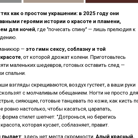
гтях как о простом украшении: в 2025 году они
авными героями истории о красоте и пламени,
ем для ночей
, где "почесать спину" — лишь прелюдия к
дению.
 маникюр —
это гимн сексу, соблазну и той
 красоте
, от которой дрожат колени. Приготовьтесь
сяти маленьких шедевров, готовых оставить след —
жи спальни.
аши взгляды скрещиваются, воздух густеет, а ваши руки
— скользят с молчаливым обещанием. Ногти не просто дл
стрые, сияющие, готовые танцевать по коже, как кисть п
е ровно настолько, чтобы касаться, царапать,
х форма стилет шепчет: "Дотронься, но берегись
красота, которая кусает, соблазняет, правит.
й пылает
: здесь нет места скромности.
Алый красный,