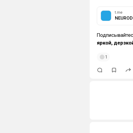
t.me
NEUROD
Подписывайтесь
яркой, дерзко
1