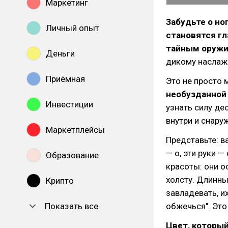
Маркетинг
Забудьте о но
Личный опыт
становятся гл
тайным оружи
Деньги
дикому наслаж
Приёмная
Это не просто
необузданной
Инвестиции
узнать силу де
внутри и снару
Маркетплейсы
Представьте: в
— о, эти руки 
Образование
красоты: они о
холсту. Длинны
Крипто
завладевать, и
Показать все
обжечься". Это 
Цвет, которы