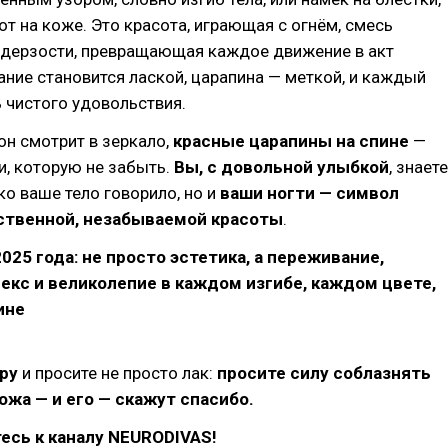
от на коже. Это красота, играющая с огнём, смесь
и дерзости, превращающая каждое движение в акт
ание становится лаской, царапина — меткой, и каждый
 чистого удовольствия.
 он смотрит в зеркало,
красные царапины на спине
—
и, которую не забыть.
Вы, с довольной улыбкой
, знаете
ько ваше тело говорило, но и
ваши ногти — символ
вственной, незабываемой красоты
.
025 года: не просто эстетика, а переживание,
кс и великолепие в каждом изгибе, каждом цвете,
ине
ру
и просите не просто лак:
просите силу соблазнять
ожа — и его — скажут спасибо.
есь к каналу NEURODIVAS!