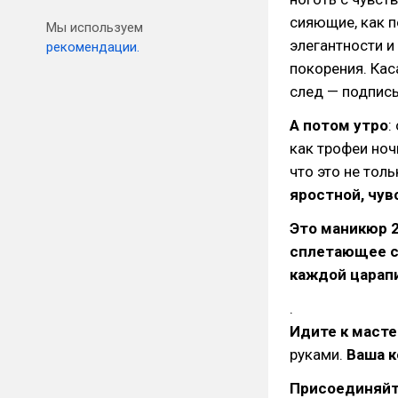
сияющие, как п
Мы используем
элегантности 
рекомендации.
покорения. Кас
след — подпись
А потом утро
:
как трофеи ноч
что это не тол
яростной, чу
Это маникюр 2
сплетающее се
каждой царап
.
Идите к масте
руками.
Ваша к
Присоединяйт