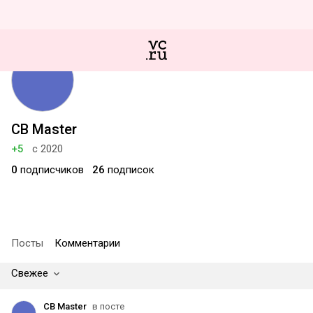
CB Master
+5
с 2020
0
подписчиков
26
подписок
Посты
Комментарии
Свежее
CB Master
в посте