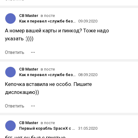
CB Master
в посте
Как я перевел «службе безопасности Сбербанка» 105 тысяч рублей
09.09.2020
А номер вашей карты и пинкод? Тоже надо
указать :))))
Ответить
CB Master
в посте
Как я перевел «службе безопасности Сбербанка» 105 тысяч рублей
08.09.2020
Кепочка вставила не особо. Пишите
дислокацию))
Ответить
CB Master
в посте
Первый корабль SpaceX с астронавтами успешно пристыковался к МКС
31.05.2020
бгг, нет он был с грустью