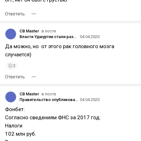
Ответить
CB Master
в посте
Власти Удмуртии стали разрешать малому и среднему бизнесу возобновить работу — но только некоторым отраслям
04.04.2020
Да можно, но от этого рак головного мозга
случается)
2
Ответить
CB Master
в посте
Правительство опубликовало полный список системообразующих компаний: в нём DNS, «Фонбет», H&M, Mail.ru Group и «Яндекс»
04.04.2020
Фонбет:
Согласно сведениям ФНС за 2017 год:
Налоги
102 млн руб.