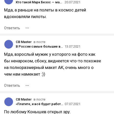
Кто такой Марк Безос — маркетолог, волонтёр и брат основателя Amazon
20.07.2021
Мда, а раньше на полеты в космос детей
вдохновляли пилоты.
Ответить
CB Master
в посте
В России самые большие в мире налоги?
13.07.2021
Мда, взрослый мужик у которого на фото как
бы ненароком, сбоку, виднеется что-то похожее
на полноразмерный макет АК, очень много о
чем нам намекает :))
Ответить
CB Master
в посте
«Платите, и всё будет работать»: жители «Посёлка программистов» под Кировом уже два года живут в конфликте с основателем
07.07.2021
По любому Конышев открыл эру.