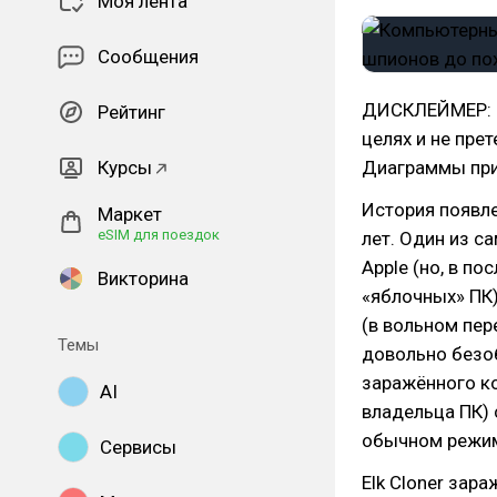
Моя лента
Сообщения
ДИСКЛЕЙМЕР: С
Рейтинг
целях и не пре
Курсы
Диаграммы прив
История появл
Маркет
eSIM для поездок
лет. Один из с
Apple (но, в п
Викторина
«яблочных» ПК).
(в вольном пер
Темы
довольно безоб
заражённого ко
AI
владельца ПК) 
обычном режи
Сервисы
Elk Cloner зар