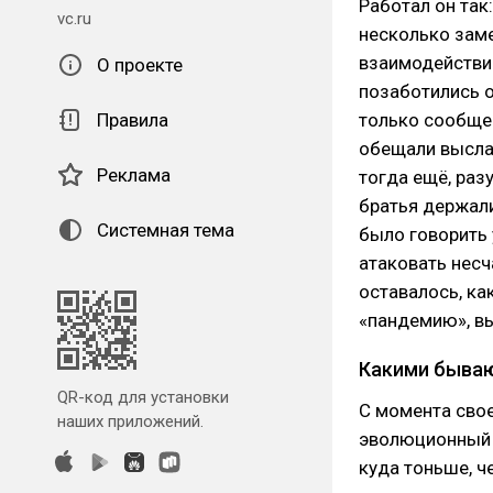
Работал он так
vc.ru
несколько заме
взаимодействии
О проекте
позаботились о
Правила
только сообщен
обещали высла
Реклама
тогда ещё, раз
братья держали
Системная тема
было говорить 
атаковать несч
оставалось, ка
«пандемию», в
Какими быва
QR-код для установки
С момента сво
наших приложений.
эволюционный 
куда тоньше, ч