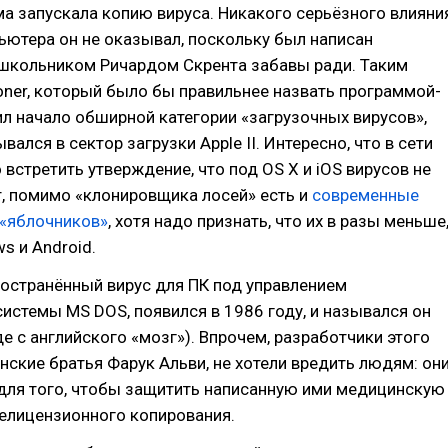
а запускала копию вируса. Никакого серьёзного влияни
ьютера он не оказывал, поскольку был написан
школьником Ричардом Скрента забавы ради. Таким
loner, который было бы правильнее назвать программой-
л начало обширной категории «загрузочных вирусов»,
вался в сектор загрузки Apple II. Интересно, что в сети
встретить утверждение, что под OS X и iOS вирусов не
т, помимо «клонировщика лосей» есть и
современные
 «яблочников»
, хотя надо признать, что их в разы меньше
s и Android.
остранённый вирус для ПК под управлением
истемы MS DOS, появился в 1986 году, и назывался он
де с английского «мозг»). Впрочем, разработчики этого
анские братья Фарук Альви, не хотели вредить людям: он
 для того, чтобы защитить написанную ими медицинскую
елицензионного копирования.