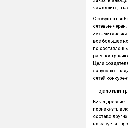
захватывающег
замедлить, а в
Особую и наиб
сетевые черви.
автоматически 
всё большее ко
по составленны
распространяю
Цели создателе
запускают рад
сетей конкурен
Trojans или т
Как и древние 
проникнуть в л
составе других
не запустит пр