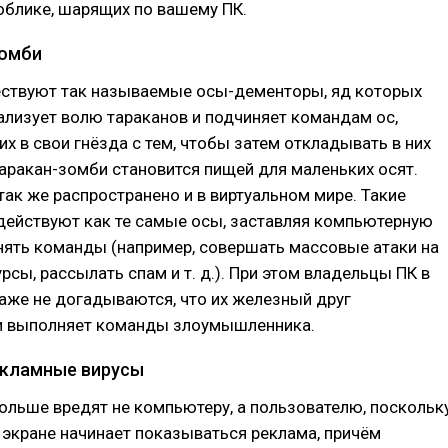
облике, шарящих по вашему ПК.
зомби
ествуют так называемые осы-дементоры, яд которых
лизует волю тараканов и подчиняет командам ос,
х в свои гнёзда с тем, чтобы затем откладывать в них
таракан-зомби становится пищей для маленьких осят.
ак же распространено и в виртуальном мире. Такие
действуют как те самые осы, заставляя компьютерную
нять команды (например, совершать массовые атаки на
рсы, рассылать спам и т. д.). При этом владельцы ПК в
аже не догадываются, что их железный друг
и выполняет команды злоумышленника.
екламные вирусы
ольше вредят не компьютеру, а пользователю, поскольк
экране начинает показываться реклама, причём