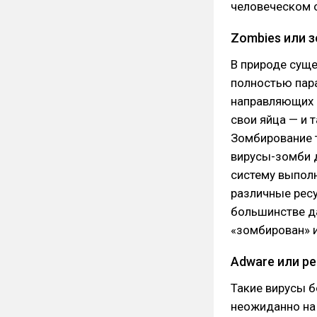
человеческом 
Zombies или 
В природе сущ
полностью пара
направляющих и
свои яйца — и 
Зомбирование т
вирусы-зомби 
систему выпол
различные ресу
большинстве д
«зомбирован» 
Adware или р
Такие вирусы б
неожиданно на 