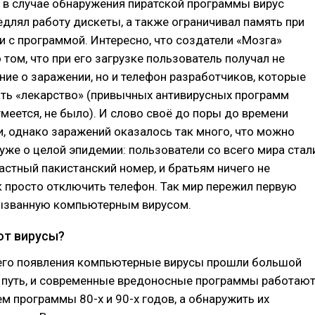
: в случае обнаружения пиратской программы вирус
длял работу дискеты, а также ограничивал память при
 с программой. Интересно, что создатели «Мозга»
 том, что при его загрузке пользователь получал не
ие о заражении, но и телефон разработчиков, которые
ть «лекарство» (привычных антивирусных программ
умеется, не было). И слово своё до поры до времени
, однако заражений оказалось так много, что можно
уже о целой эпидемии: пользователи со всего мира стал
астный пакистанский номер, и братьям ничего не
к просто отключить телефон. Так мир пережил первую
ызванную компьютерным вирусом.
ют вирусы?
его появления компьютерные вирусы прошли большой
путь, и современные вредоносные программы работаю
ем программы 80-х и 90-х годов, а обнаружить их