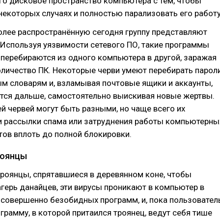
о дисковое пространство компьютера с тем, чтобы
 некоторых случаях и полностью парализовать его работу
олее распространённую сегодня группу представляют
 Используя уязвимости сетевого ПО, такие программы
перебираются из одного компьютера в другой, заражая
личество ПК. Некоторые черви умеют перебирать парол
м словарям и, взламывая почтовые ящики и аккаунты,
тся дальше, самостоятельно выискивая новые жертвы.
й червей могут быть разными, но чаще всего их
и рассылки спама или затруднения работы компьютерны
тов вплоть до полной блокировки.
роянцы
троянцы, спрятавшиеся в деревянном коне, чтобы
агерь данайцев, эти вирусы проникают в компьютер в
 совершенно безобидных программ, и, пока пользовател
ограмму, в которой притаился троянец, ведут себя тише