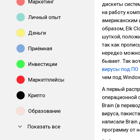
Маркетинг
дискеты систем
на работу комп
Личный опыт
американским 
образом, Elk C
Деньги
шуткой, положи
так как прописы
Приёмная
нередко можно 
бывает. Так во
Инвестиции
вирусы под ПО
чем под Window
Маркетплейсы
А первый распр
Крипто
операционной с
Brain (в перево
Образование
вируса, пакист
написали Brain
Показать все
программу от н