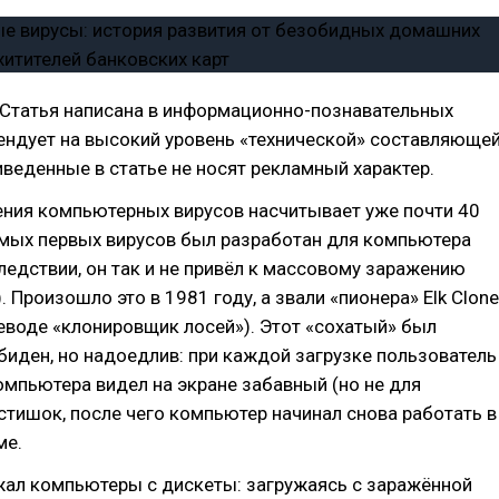
татья написана в информационно-познавательных
тендует на высокий уровень «технической» составляющей
еденные в статье не носят рекламный характер.
ения компьютерных вирусов насчитывает уже почти 40
амых первых вирусов был разработан для компьютера
оследствии, он так и не привёл к массовому заражению
 Произошло это в 1981 году, а звали «пионера» Elk Clone
еводе «клонировщик лосей»). Этот «сохатый» был
иден, но надоедлив: при каждой загрузке пользователь
мпьютера видел на экране забавный (но не для
стишок, после чего компьютер начинал снова работать в
ме.
ажал компьютеры с дискеты: загружаясь с заражённой