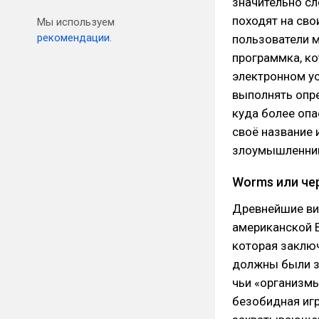
значительно с
походят на сво
Мы используем
рекомендации.
пользователи м
программка, ко
электронном ус
выполнять опре
куда более опа
своё название 
злоумышленник
Worms или че
Древнейшие ви
американской B
которая заключ
должны были за
чьи «организм
безобидная игр