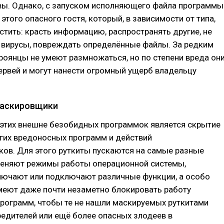
вы. Однако, с запуском исполняющего файла программы
этого опасного гостя, который, в зависимости от типа,
стить: красть информацию, распространять другие, не
 вирусы, повреждать определённые файлы. За редким
оянцы не умеют размножаться, но по степени вреда он
ервей и могут нанести огромный ущерб владельцу
 маскировщики
 этих внешне безобидных программок является скрытие
гих вредоносных программ и действий
ов. Для этого руткиты пускаются на самые разные
меняют режимы работы операционной системы,
лючают или подключают различные функции, а особо
меют даже почти незаметно блокировать работу
рограмм, чтобы те не нашли маскируемых руткитами
едителей или ещё более опасных злодеев в