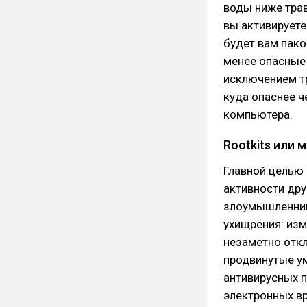
воды ниже тра
вы активируете 
будет вам пако
менее опасные
исключением тр
куда опаснее ч
компьютера.
Rootkits или
Главной целью
активности дру
злоумышленник
ухищрения: из
незаметно отк
продвинутые у
антивирусных п
электронных вр