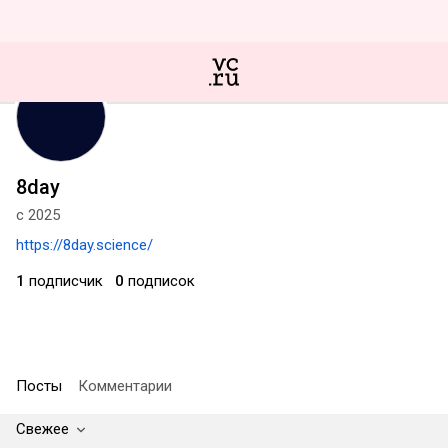
8day
с 2025
https://8day.science/
1
подписчик
0
подписок
Посты
Комментарии
Свежее