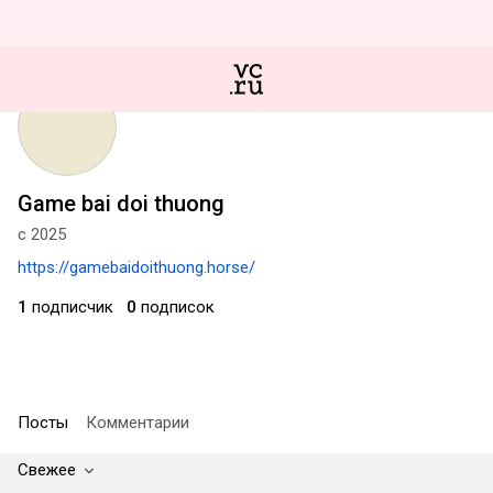
Game bai doi thuong
с 2025
https://gamebaidoithuong.horse/
1
подписчик
0
подписок
Посты
Комментарии
Свежее