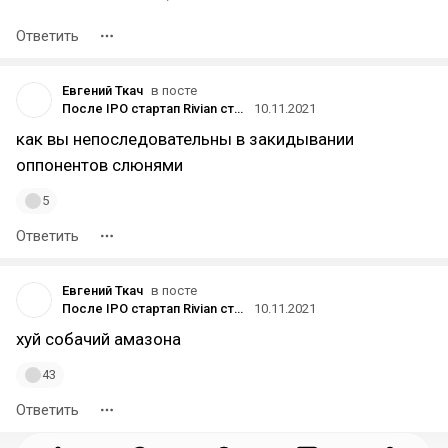
Ответить
Евгений Ткач
в посте
После IPO стартап Rivian стал шестым по стоимости автопроизводителем в мире — через два месяца после первых продаж
10.11.2021
как вы непоследовательны в закидывании
оппонентов слюнями
5
Ответить
Евгений Ткач
в посте
После IPO стартап Rivian стал шестым по стоимости автопроизводителем в мире — через два месяца после первых продаж
10.11.2021
хуй собачий амазона
43
Ответить