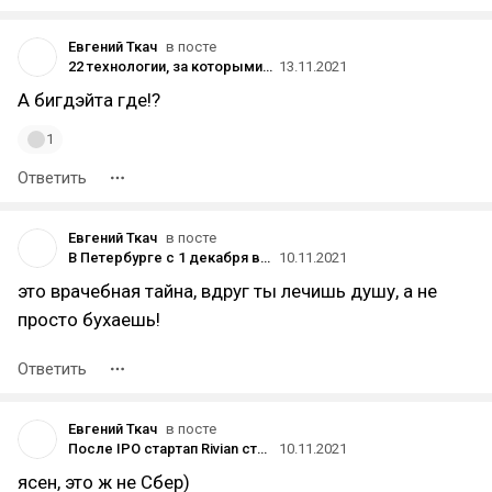
Евгений Ткач
в посте
22 технологии, за которыми стоит следить в 2022 году
13.11.2021
А бигдэйта где!?
1
Ответить
Евгений Ткач
в посте
В Петербурге с 1 декабря введут QR-коды для посещения кафе, ресторанов и части магазинов
10.11.2021
это врачебная тайна, вдруг ты лечишь душу, а не
просто бухаешь!
Ответить
Евгений Ткач
в посте
После IPO стартап Rivian стал шестым по стоимости автопроизводителем в мире — через два месяца после первых продаж
10.11.2021
ясен, это ж не Сбер)