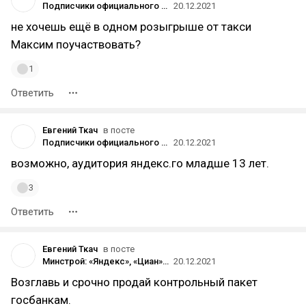
Подписчики официального паблика «Яндекс Go» во «ВКонтакте» пожаловались на рассылку с фальшивым розыгрышем
20.12.2021
не хочешь ещё в одном розыгрыше от такси
Максим поучаствовать?
1
Ответить
Евгений Ткач
в посте
Подписчики официального паблика «Яндекс Go» во «ВКонтакте» пожаловались на рассылку с фальшивым розыгрышем
20.12.2021
возможно, аудитория яндекс.го младше 13 лет.
3
Ответить
Евгений Ткач
в посте
Минстрой: «Яндекс», «Циан», Avito и других присоединят к госсистеме для регистрации договоров об аренде жилья
20.12.2021
Возглавь и срочно продай контрольный пакет
госбанкам.