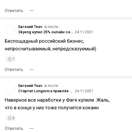
Ответить
Евгений Ткач
в посте
Skyeng купил 25% онлайн-сервиса для обучения маркетингу и дизайну Qmarketing Academy
24.11.2021
Беспощадный российский бизнес,
непросчитываемый, непредсказуемый)
7
Ответить
Евгений Ткач
в посте
Стартап Longevica привлёк $2,5 млн — он разрабатывает платформу для тестирования средств против старения
24.11.2021
Наверное все наработки у Фаге купили. Жаль,
что в конце у них тоже получится кокаин.
3
Ответить