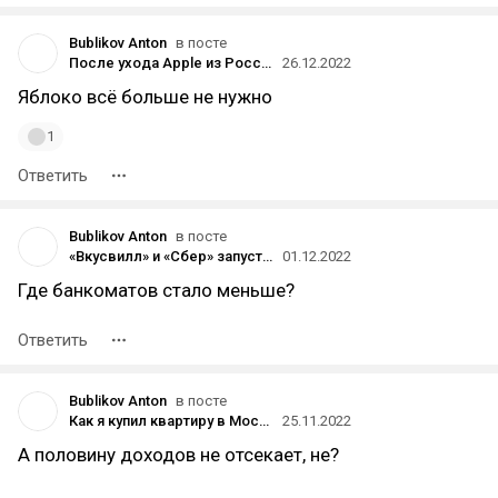
Bublikov Anton
в посте
После ухода Apple из России операторы не смогли договориться с ней о поддержке функций VoLTE и VoWiFi для iPhone 14
26.12.2022
Яблоко всё больше не нужно
1
Ответить
Bublikov Anton
в посте
«Вкусвилл» и «Сбер» запустили услугу снятия наличных с карты на кассах во всех магазинах сети
01.12.2022
Где банкоматов стало меньше?
Ответить
Bublikov Anton
в посте
Как я купил квартиру в Москве за 1,3 млн для инвестиций год назад и что в итоге сейчас
25.11.2022
А половину доходов не отсекает, не?