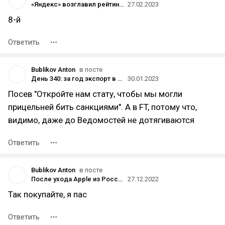
«Яндекс» возглавил рейтинг самых дорогих российских интернет-компаний по версии Forbes
27.02.2023
8-й
Ответить
Bublikov Anton
в посте
День 340: за год экспорт в Россию больше всего увеличили Китай, Беларусь и Турция
30.01.2023
Посев "Откройте нам стату, чтобы мы могли
прицельней бить санкциями". А в FT, потому что,
видимо, даже до Ведомостей не дотягиваются
Ответить
Bublikov Anton
в посте
После ухода Apple из России операторы не смогли договориться с ней о поддержке функций VoLTE и VoWiFi для iPhone 14
27.12.2022
Так покупайте, я пас
Ответить