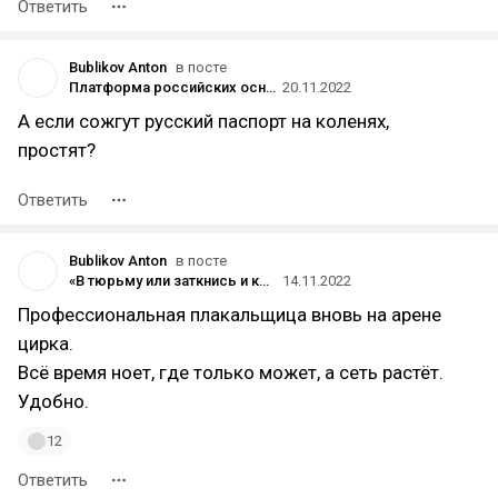
Ответить
Bublikov Anton
в посте
Платформа российских основателей Immigram «выиграла» €1 млн от инвестфондов Accel, General Catalyst и других
20.11.2022
А если сожгут русский паспорт на коленях,
простят?
Ответить
Bublikov Anton
в посте
«В тюрьму или заткнись и катись отсюда»: Анастасия Татулова сообщила о масштабных проверках в сети «АндерСон»
14.11.2022
Профессиональная плакальщица вновь на арене
цирка.
Всё время ноет, где только может, а сеть растёт.
Удобно.
12
Ответить