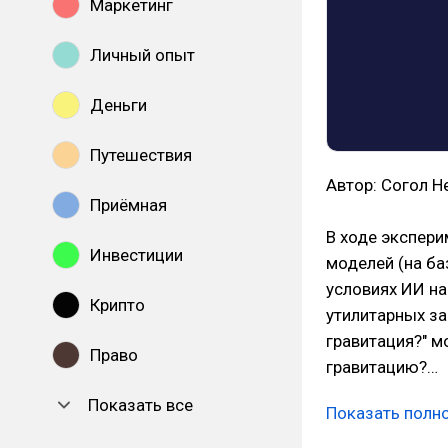
Маркетинг
Личный опыт
Деньги
Путешествия
Автор: Согол Н
Приёмная
В ходе экспер
Инвестиции
моделей (на ба
условиях ИИ на
Крипто
утилитарных за
гравитация?" м
Право
гравитацию?…
Показать все
Показать полн