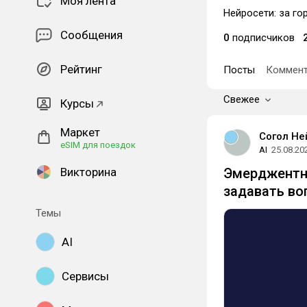
Моя лента
Нейросети: за го
Сообщения
0
подписчиков
Рейтинг
Посты
Коммент
Свежее
Курсы
Маркет
Согол Не
eSIM для поездок
AI
25.08.20
Викторина
Эмерджентна
задавать во
Темы
AI
Сервисы