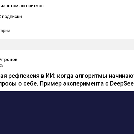
ризонтом алгоритмов.
2
подписки
арии
йтронов
25
я рефлексия в ИИ: когда алгоритмы начинаю
просы о себе. Пример эксперимента с DeepSee