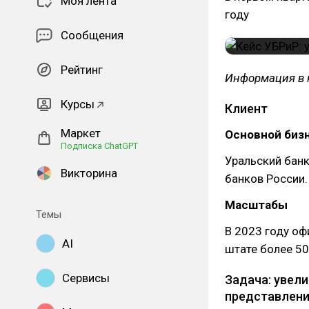
Моя лента
году
Сообщения
Рейтинг
Информация в к
Курсы
Клиент
Маркет
Основной биз
Подписка ChatGPT
Уральский банк
Викторина
банков России.
Масштабы
Темы
В 2023 году оф
AI
штате более 50
Сервисы
Задача: увел
представлени