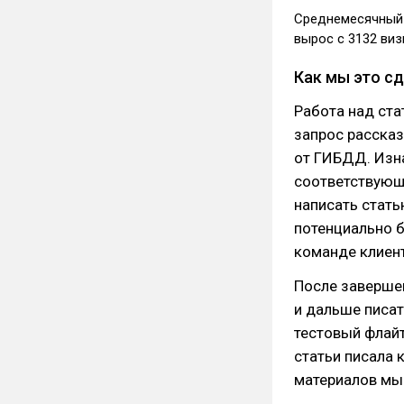
Среднемесячный 
вырос с 3132 ви
Как мы это с
Работа над ста
запрос рассказ
от ГИБДД. Изна
соответствующе
написать стать
потенциально 
команде клиен
После заверше
и дальше писат
тестовый флайт
статьи писала 
материалов мы