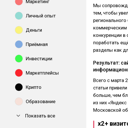
Маркетинг
Мы сопровожда
тем, чтобы уве
Личный опыт
регионального 
коммерческим 
Деньги
конкуренции в 
поработать ещё
Приёмная
разделы как дл
Инвестиции
Результат: са
информационн
Маркетплейсы
Всего с марта 
Крипто
статьи привели
больше, чем бл
Образование
из них «Яндекс
Московской об
Показать все
х2+ визит