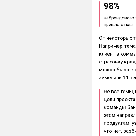
98%
небрендового 
пришло с наш
От некоторых т
Например, тема
клиент в комму
страховку кред
можно было взя
заменили 11 те
Не все темы,
цели проекта
команды банк
этом направл
продуктам: у
что нет, разб