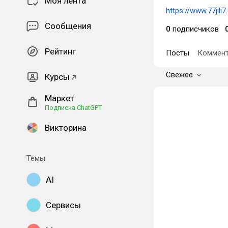
Моя лента
https://www.77jili
Сообщения
0
подписчиков
Рейтинг
Посты
Коммент
Свежее
Курсы
Маркет
Подписка ChatGPT
Викторина
Темы
AI
Сервисы