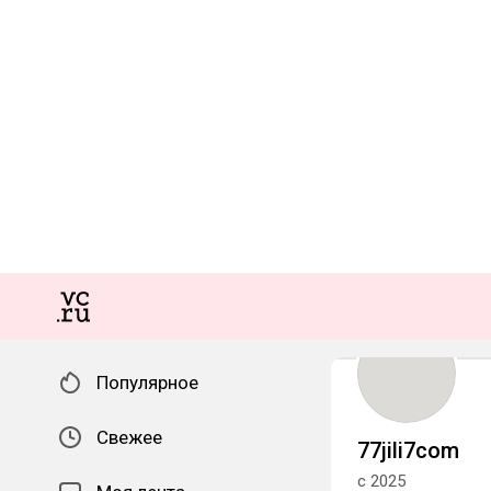
Популярное
Свежее
77jili7com
с 2025