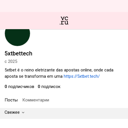
5xtbettech
с 2025
5xtbet é o reino eletrizante das apostas online, onde cada
aposta se transforma em uma
https://5xtbet.tech/
0
подписчиков
0
подписок
Посты
Комментарии
Свежее