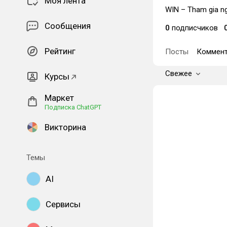
Моя лента
WIN – Tham gia nga
Сообщения
0
подписчиков
Рейтинг
Посты
Коммент
Свежее
Курсы
Маркет
Подписка ChatGPT
Викторина
Темы
AI
Сервисы