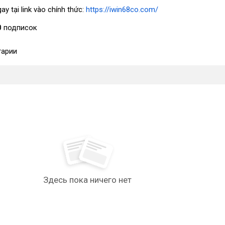
y tại link vào chính thức:
https://iwin68co.com/
0
подписок
арии
Здесь пока ничего нет