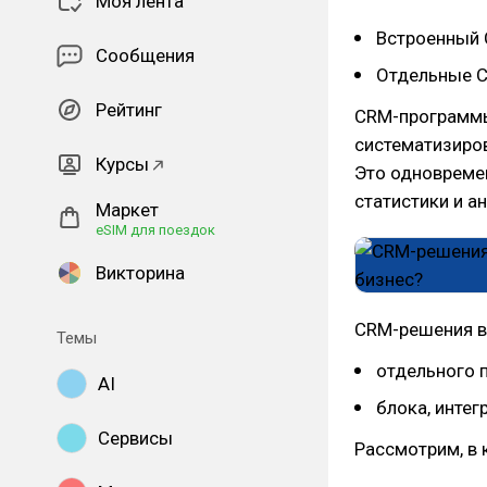
Моя лента
Встроенный
Сообщения
Отдельные 
Рейтинг
CRM-программы
систематизиро
Курсы
Это одновремен
статистики и а
Маркет
eSIM для поездок
Викторина
CRM-решения в 
Темы
отдельного 
AI
блока, интег
Сервисы
Рассмотрим, в 