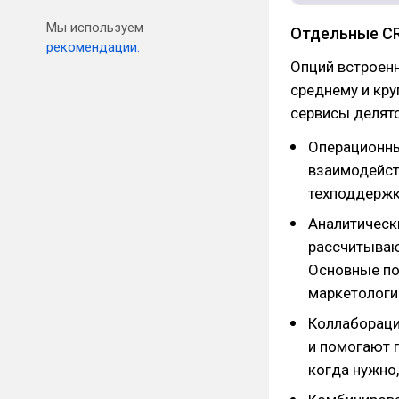
Мы используем
Отдельные C
рекомендации.
Опций встроенн
среднему и кру
сервисы делятс
Операционны
взаимодейст
техподдержк
Аналитически
рассчитываю
Основные по
маркетологи
Коллабораци
и помогают 
когда нужно,