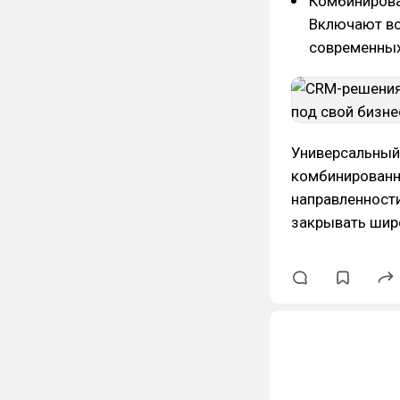
Комбинирова
Включают вс
современных
Универсальный
комбинированны
направленности
закрывать широ