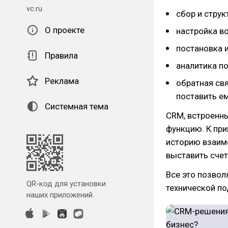
vc.ru
сбор и струк
О проекте
настройка в
постановка 
Правила
аналитика по
Реклама
обратная свя
поставить ем
Системная тема
CRM, встроенн
функцию. К при
историю взаим
выставить счет
Все это позвол
QR-код для установки
технической п
наших приложений.