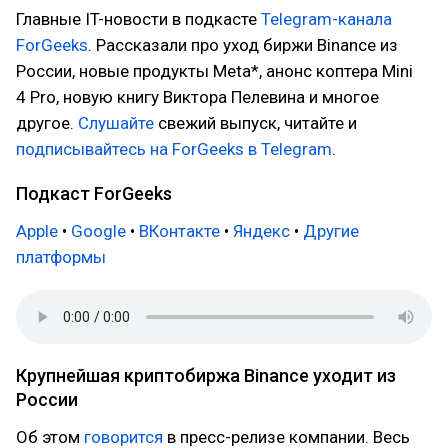
Главные IT-новости в подкасте
Telegram-канала
ForGeeks
. Рассказали про уход биржи Binance из
России, новые продукты Meta*, анонс коптера Mini
4 Pro, новую книгу Виктора Пелевина и многое
другое.
Слушайте
свежий выпуск, читайте и
подписывайтесь на ForGeeks в Telegram
.
Подкаст ForGeeks
Apple
•
Google
•
ВКонтакте
•
Яндекс
•
Другие
платформы
Крупнейшая криптобиржа Binance уходит из
России
Об этом
говорится
в пресс-релизе компании. Весь