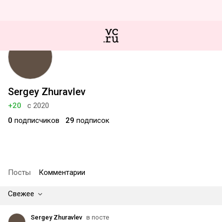
Sergey Zhuravlev
+20
с 2020
0
подписчиков
29
подписок
Посты
Комментарии
Свежее
Sergey Zhuravlev
в посте