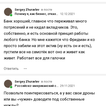
Sergey Zhuravlev
в посте
Почему я, как бизнес, отказался от работы с Альфа-банком
12.12.2021
Банк хороший, главное что переживал много
потрясений и не кидал вкладчиков. Это,
собственно, и есть основной принцип работы
любого банка. Но мне кажется что Фридман и ко
просто забили на этот актив (ну есть он и есть),
пустили все на самотёк вот оно и живет как
живет. Работает все для галочки
Ответить
Sergey Zhuravlev
в посте
Российско-американский стартап TraceAir для контроля строительства при помощи дронов привлёк $5 млн
29.11.2021
Позвольте поинтересоваться, а у вас свои дроны
или вы «чужие» доводите под собственные
нужды?