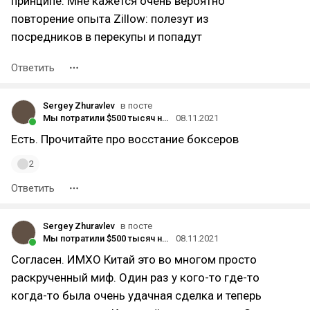
принципе. Мне кажется очень вероятно
повторение опыта Zillow: полезут из
посредников в перекупы и попадут
Ответить
Sergey Zhuravlev
в посте
Мы потратили $500 тысяч на производство бризеров Atmeex в Китае и через три года решили открыть собственное в России
08.11.2021
Есть. Прочитайте про восстание боксеров
2
Ответить
Sergey Zhuravlev
в посте
Мы потратили $500 тысяч на производство бризеров Atmeex в Китае и через три года решили открыть собственное в России
08.11.2021
Согласен. ИМХО Китай это во многом просто
раскрученный миф. Один раз у кого-то где-то
когда-то была очень удачная сделка и теперь