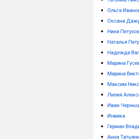
Ольга Ивано
Оксана Даж
Нина Петухо
Наталья Пет
Надежда Вал
Марина Гусе
Марина Викт
Максим Ник
Лилия Алекс
Иван Черны
Инвика
Герман Влад
Анна Татьян