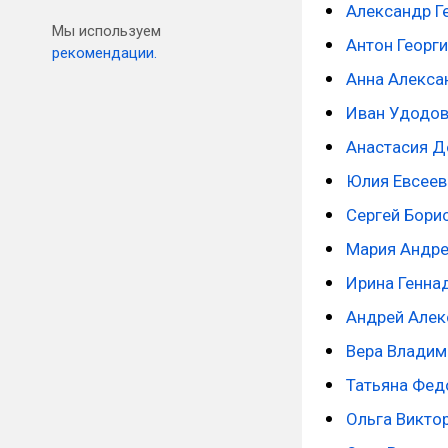
Александр Г
Мы используем
Антон Георг
рекомендации.
Анна Алекса
Иван Удодо
Анастасия 
Юлия Евсеев
Сергей Бори
Мария Андре
Ирина Генна
Андрей Але
Вера Владим
Татьяна Фед
Ольга Викто