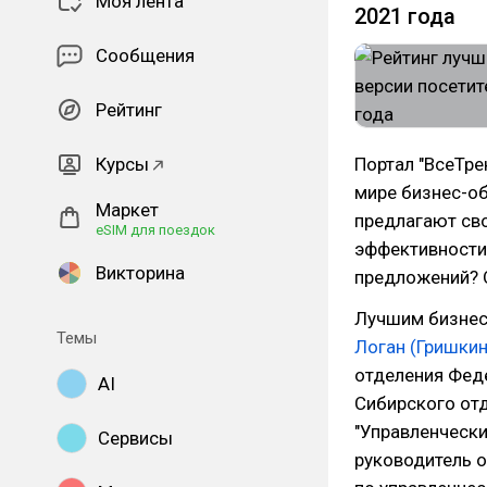
Моя лента
2021 года
Сообщения
Рейтинг
Курсы
Портал "ВсеТре
мире бизнес-о
Маркет
предлагают сво
eSIM для поездок
эффективности.
Викторина
предложений? О
Лучшим бизнес
Темы
Логан (Гришкин
отделения Фед
AI
Сибирского от
"Управленчески
Сервисы
руководитель о