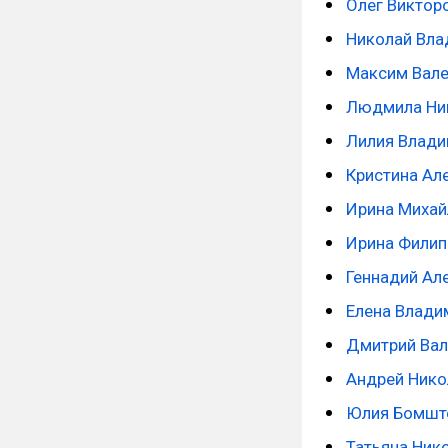
Олег Виктор
Николай Вла
Максим Вал
Людмила Ни
Лилия Влади
Кристина Ал
Ирина Михай
Ирина Филип
Геннадий Ал
Елена Влади
Дмитрий Вал
Андрей Нико
Юлия Бомшт
Татьяна Ник