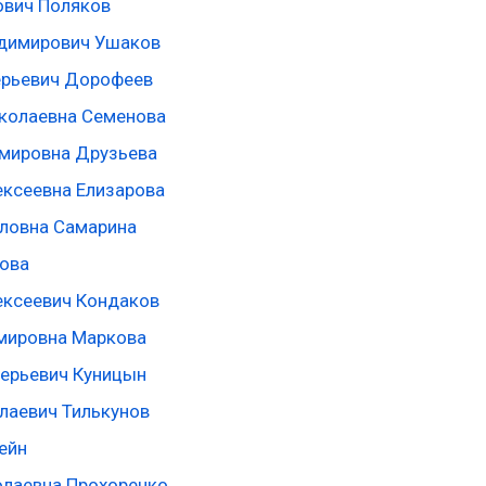
ович Поляков
димирович Ушаков
ерьевич Дорофеев
колаевна Семенова
мировна Друзьева
ексеевна Елизарова
ловна Самарина
ова
ексеевич Кондаков
мировна Маркова
ерьевич Куницын
лаевич Тилькунов
ейн
олаевна Прохоренко