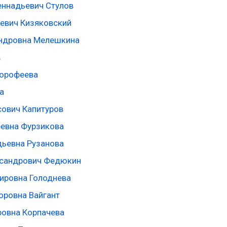
еннадьевич Стулов
иевич Кизяковский
ндровна Мелешкина
в
Дорофеева
а
сович Капитуров
евна Фурзикова
дьевна Рузанова
ксандрович Федюкин
ировна Голоднева
оровна Вайгант
ровна Корпачева