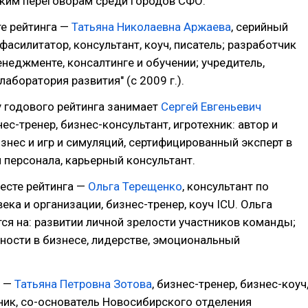
ским переговорам среди городов СФО.
е рейтинга —
Татьяна Николаевна Аржаева
, серийный
фасилитатор, консультант, коуч, писатель; разработчик
енеджменте, консалтинге и обучении; учредитель,
лаборатория развития" (с 2009 г.).
 годового рейтинга занимает
Сергей Евгеньевич
нес-тренер, бизнес-консультант, игротехник: автор и
знес и игр и симуляций, сертифицированный эксперт в
 персонала, карьерный консультант.
есте рейтинга —
Ольга Терещенко
, консультант по
ека и организации, бизнес-тренер, коуч ICU. Ольга
ся на: развитии личной зрелости участников команды;
ности в бизнесе, лидерстве, эмоциональный
е —
Татьяна Петровна Зотова
, бизнес-тренер, бизнес-коуч
ник, со-основатель Новосибирского отделения