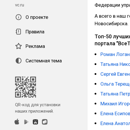
Федерации упр
vc.ru
А всего в наш 
О проекте
Новосибирска. 
Правила
Топ-50 лучши
портала "ВсеТр
Реклама
Роман Логан
Системная тема
Татьяна Ник
Сергей Евге
Ольга Терещ
Татьяна Пет
Михаил Игор
QR-код для установки
наших приложений.
Елена Есипо
Елена Анато