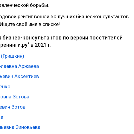
авленческой борьбы.
годовой рейтиг вошли 50 лучших бизнес-консультантов
Ищите своё имя в списке!
х бизнес-консультантов по версии посетителей
енинги.ру" в 2021 г.
 (Гришкин)
олаевна Аржаева
ньевич Аксентиев
енко
ровна Зотова
евич Зотов
ва
льевна Зиновьева