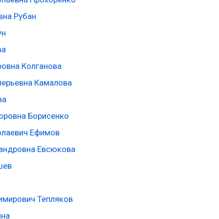
вна Рубан
ун
ва
ровна Колганова
ерьевна Камалова
ва
оровна Борисенко
олаевич Ефимов
андровна Евсюкова
шев
имирович Тепляков
ина