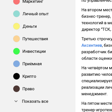
по управленче
Маркетинг
На втором мест
Личный опыт
бизнес-тренер, 
технологий в м
Деньги
директор "ТСК, 
Путешествия
Третью строчку
Аксентиев
, биз
Инвестиции
разработчик би
области оценки
Приёмная
На четвёртом м
развитию челов
Крипто
специализирует
реализации лич
Право
менеджмент.
Показать все
На пятом мест
тренер-игротех