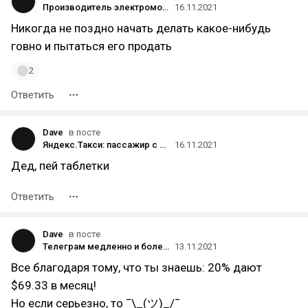
Производитель электромобилей Faraday Future отложил публикацию отчёта за квартал из-за обвинений в мошенничестве
16.11.2021
Никогда не поздно начать делать какое-нибудь
говно и пытаться его продать
2
Ответить
Dave
в посте
Яндекс.Такси: пассажир с ребенком + животными должен страдать (из-за плохого UI/UX)
16.11.2021
Дед, пей таблетки
Ответить
Dave
в посте
Телеграм медленно и болезненно умирает у нас на глазах, как так?
13.11.2021
Все благодаря тому, что ты знаешь: 20% дают
$69.33 в месяц!
Но если серьезно, то ¯\_(ツ)_/¯