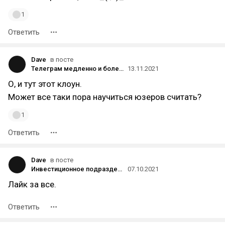
1
Ответить
Dave
в посте
Телеграм медленно и болезненно умирает у нас на глазах, как так?
13.11.2021
О, и тут этот клоун.
Может все таки пора научиться юзеров считать?
1
Ответить
Dave
в посте
Инвестиционное подразделение «Альфа-групп» предложило выкупить доли производителя сырков «Б.Ю. Александров»
07.10.2021
Лайк за все.
Ответить