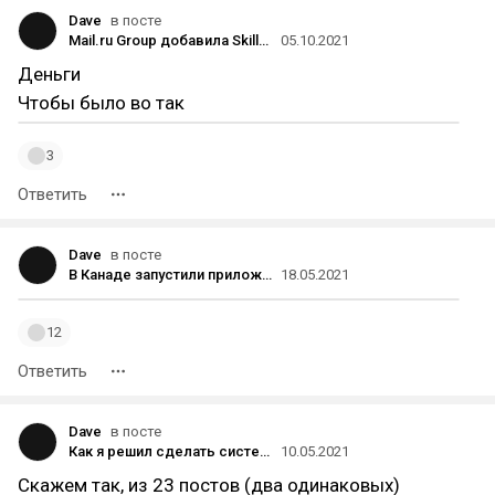
Dave
в посте
Mail.ru Group добавила SkillFactory в образовательный холдинг к Skillbox и GeekBrains
05.10.2021
Деньги
Чтобы было во так
3
Ответить
Dave
в посте
В Канаде запустили приложение NewNew для влияния на выбор людей за деньги
18.05.2021
12
Ответить
Dave
в посте
Как я решил сделать систему коллаборативной фильтрации постов из пабликов «Телеграма» на основе машинного обучения
10.05.2021
Скажем так, из 23 постов (два одинаковых)