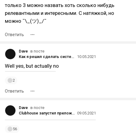
только 3 можно назвать хоть сколько нибудь
релевантными и интересными. С натяжкой, но
можно ¯\_(ツ)_/¯
Ответить
Dave
в посте
Как я решил сделать систему коллаборативной фильтрации постов из пабликов «Телеграма» на основе машинного обучения
10.05.2021
Well yes, but actually no
2
Ответить
Dave
в посте
Clubhouse запустил приложение для Android для пользователей в США
09.05.2021
56