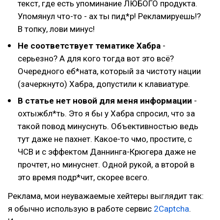
текст, где есть упоминание ЛЮБОГО продукта.
Упомянул что-то - ах ты пид*р! Рекламируешь!?
В топку, лови минус!
Не соответствует тематике Хабра
-
серьезно? А для кого тогда вот это всё?
Очередного еб*ната, который за чистоту нации
(зачеркнуто) Хабра, допустили к клавиатуре.
В статье нет новой для меня информации
-
охтыжбл*ть. Это я бы у Хабра спросил, что за
такой повод минуснуть. Объективностью ведь
тут даже не пахнет. Какое-то чмо, простите, с
ЧСВ и с эффектом Даннинга-Крюгера даже не
прочтет, но минуснет. Одной рукой, а второй в
это время подр*чит, скорее всего.
Реклама, мои неуважаемые хейтеры выглядит так:
я обычно использую в работе сервис
2Captcha
.