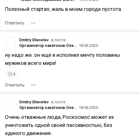
Полезный стартап, жаль в моем городе пустота.
Ответить
Dmitry Shevelev
в посте
Организатор хакатонов Олег Мансуров пообещал построить сверхлёгкую ракету в России и заявил, что привлёк на это $50 млн
18.06.2020
ну надо же..он ещё и исполнил мечту половины
мужиков всего мира!
4
Ответить
Dmitry Shevelev
в посте
Организатор хакатонов Олег Мансуров пообещал построить сверхлёгкую ракету в России и заявил, что привлёк на это $50 млн
18.06.2020
Очень отважные люди, Роскосмос может их
уничтожить одной своей пассивностью, без
единого движения..