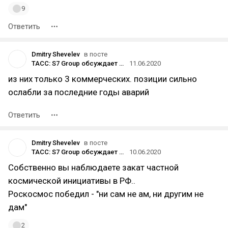
9
Ответить
Dmitry Shevelev
в посте
ТАСС: S7 Group обсуждает продажу плавучего космодрома «Морской старт» структурам «Росатома»
11.06.2020
из них только 3 коммерческих. позиции сильно
ослабли за последние годы аварий
Ответить
Dmitry Shevelev
в посте
ТАСС: S7 Group обсуждает продажу плавучего космодрома «Морской старт» структурам «Росатома»
10.06.2020
Собственно вы наблюдаете закат частной
космической инициативы в РФ..
Роскосмос победил - "ни сам не ам, ни другим не
дам"
2