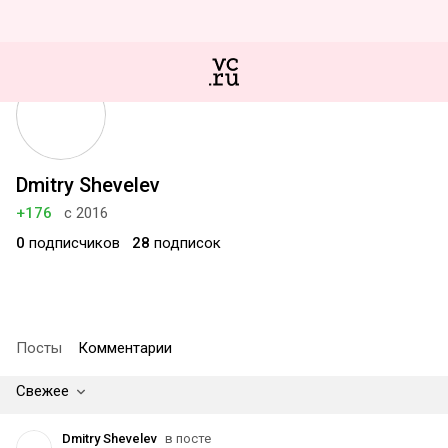
Dmitry Shevelev
+176
с 2016
0
подписчиков
28
подписок
Посты
Комментарии
Свежее
Dmitry Shevelev
в посте