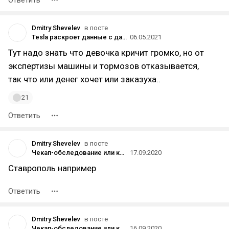
Ответить
Dmitry Shevelev
в посте
Tesla раскроет данные с датчиков своих электромобилей для владельцев машин в Китае
06.05.2021
Тут надо знать что девочка кричит громко, но от
экспертизы машины и тормозов отказывается,
так что или денег хочет или заказуха..
21
Ответить
Dmitry Shevelev
в посте
Чекап-обследование или как проходить медосмотр в 21 веке
17.09.2020
Ставрополь например
Ответить
Dmitry Shevelev
в посте
Чекап-обследование или как проходить медосмотр в 21 веке
16.09.2020