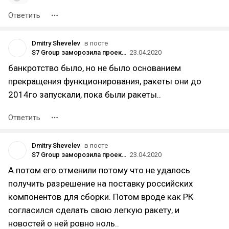
Ответить
Dmitry Shevelev
в посте
S7 Group заморозила проект плавучего космодрома «Морской старт» до «лучших времён»
23.04.2020
банкротство было, но не было основанием
прекращения функционирования, ракеты они до
2014го запускали, пока были ракеты..
Ответить
Dmitry Shevelev
в посте
S7 Group заморозила проект плавучего космодрома «Морской старт» до «лучших времён»
23.04.2020
А потом его отменили потому что не удалось
получить разрешение на поставку российских
компонентов для сборки. Потом вроде как РК
согласился сделать свою легкую ракету, и
новостей о ней ровно ноль..