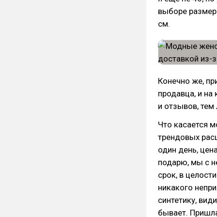
выборе размера
см.
Конечно же, пр
продавца, и на
и отзывов, тем
Что касается мо
трендовых расц
один день, цена
подарю, мы с н
срок, в целост
никакого неприя
синтетику, вид
бывает. Пришла