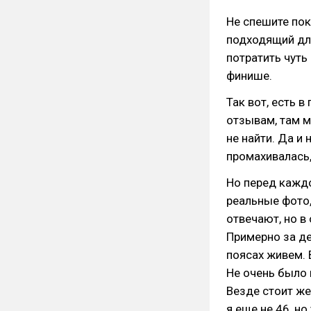
Не спешите пок
подходящий для
потратить чуть
финише.
Так вот, есть 
отзывам, там м
не найти. Да и 
промахивалась,
Но перед каждо
реальные фото,
отвечают, но в
Примерно за де
поясах живем. 
Не очень было 
Везде стоит же
я еще не 46, н