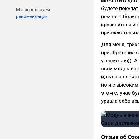
можно и в детс
будете покупат
Мы используем
немного больше
рекомендации.
кручиниться из-
привлекательна
Для меня, три
приобретение с
утепляться)). 
свои модные но
идеально соче
но и с высоким
этом случае бу
урвала себе вещ
Отзыв об Озон