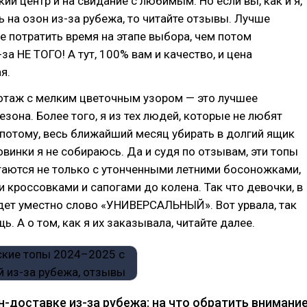
кий центр и на свидание с любимым. Но если вы, как и я,
ь на озон из-за рубежа, то читайте отзывы. Лучше
 потратить время на этапе выбора, чем потом
за НЕ ТОГО! А тут, 100% вам и качество, и цена
я.
котаж с мелким цветочным узором — это лучшее
езона. Более того, я из тех людей, которые не любят
А потому, весь ближайший месяц убирать в долгий ящик
винки я не собираюсь. Да и судя по отзывам, эти топы
таются не только с утонченными летними босоножками,
и кроссовками и сапогами до колена. Так что девочки, в
дет уместно слово «УНИВЕРСАЛЬНЫЙ». Вот урвала, так
ь. А о том, как я их заказывала, читайте далее.
-доставке из-за рубежа: на что обратить внимани