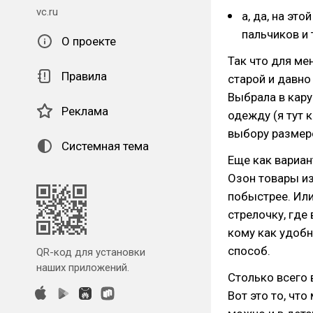
vc.ru
а, да, на эт
пальчиков и т
О проекте
Так что для ме
Правила
старой и давно
Выбрала в кару
Реклама
одежду (я тут 
выбору размер
Системная тема
Еще как вариан
Озон товары из
побыстрее. Или
стрелочку, где
кому как удобн
способ.
QR-код для установки
наших приложений.
Столько всего 
Вот это то, чт