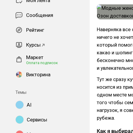
Моя лента
Сообщения
Наверняка все
Рейтинг
ничего не хоче
Курсы
который помога
какао и шопинг!
Маркет
бесконечно мно
Оплата подписок
и увлекательно
Викторина
Тут же сразу к
носится из при
Темы
одном месте м
того чтобы се
AI
нагрузок, я со
рубежа.
Сервисы
Как я выбирал