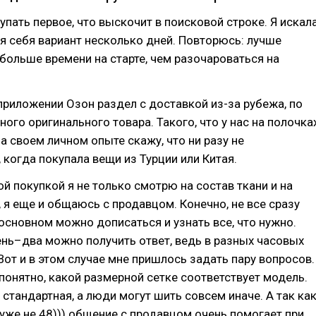
упать первое, что выскочит в поисковой строке. Я искал
 себя вариант несколько дней. Повторюсь: лучше
 больше времени на старте, чем разочароваться на
в приложении Озон раздел с доставкой из-за рубежа, по
ного оригинального товара. Такого, что у нас на полочка
на своем личном опыте скажу, что ни разу не
 когда покупала вещи из Турции или Китая.
й покупкой я не только смотрю на состав ткани и на
 я еще и общаюсь с продавцом. Конечно, не все сразу
 основном можно дописаться и узнать все, что нужно.
нь–два можно получить ответ, ведь в разных часовых
Вот и в этом случае мне пришлось задать пару вопросов.
понятно, какой размерной сетке соответствует модель.
 стандартная, а люди могут шить совсем иначе. А так ка
о уже не 48))) общение с продавцом очень помогает при