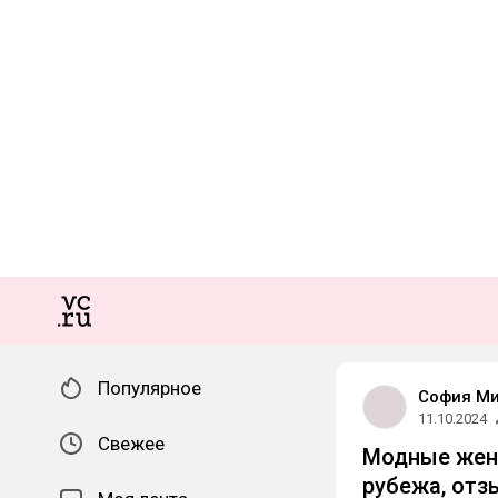
Популярное
София М
11.10.2024
Свежее
Модные женс
рубежа, от