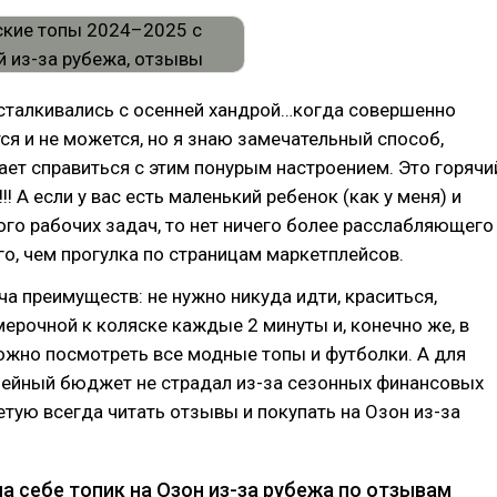
 сталкивались с осенней хандрой…когда совершенно
тся и не можется, но я знаю замечательный способ,
ет справиться с этим понурым настроением. Это горячи
!! А если у вас есть маленький ребенок (как у меня) и
го рабочих задач, то нет ничего более расслабляющего
го, чем прогулка по страницам маркетплейсов.
уча преимуществ: не нужно никуда идти, краситься,
мерочной к коляске каждые 2 минуты и, конечно же, в
ожно посмотреть все модные топы и футболки. А для
мейный бюджет не страдал из-за сезонных финансовых
ветую всегда читать отзывы и покупать на Озон из-за
а себе топик на Озон из-за рубежа по отзывам