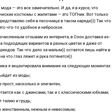
и мода — это все замечательно. И да, я в курсе, что
ческие костюмы с жилетами — это ТОПчик. Вот только
представляю себя в песочнице в таком наряде))) Так что
это что-то удобное и неброское.
гочисленным отзывам из интернета, в Озон доставке из-
а подходящих вариантов в разных цветах и даже от
рендов. Так что дело за малым)) остается лишь найти в
на что глаз ляжет и рука потянется)).
пика я акцентировала внимание на следующих моментах:
выйдет из моды;
 прост, насколько и элегантен;
тается как с джинсами, так и с классическими юбками;
 талию и грудь;
з женственным, нежным и невесомым;