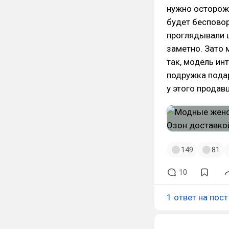
нужно осторожн
будет бесповор
проглядывали ш
заметно. Зато 
так, модель ин
подружка подар
у этого продав
149
81
10
1 ответ на пост