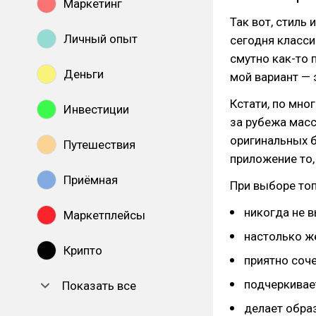
Маркетинг
Так вот, стиль 
Личный опыт
сегодня класси
смутно как-то 
Деньги
мой вариант — 
Кстати, по мно
Инвестиции
за рубежа масс
оригинальных б
Путешествия
приложение то, 
Приёмная
При выборе то
никогда не 
Маркетплейсы
настолько же
Крипто
приятно соче
подчеркивает
Показать все
делает обра