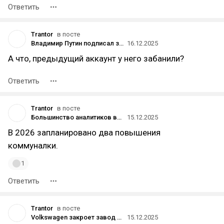
Ответить
Trantor
в посте
Владимир Путин подписал закон о доступе Росфинмониторинга к данным НСПК о переводах по картам «Мир» и через СБП
16.12.2025
А что, предыдущий аккаунт у него забанили?
Ответить
Trantor
в посте
Большинство аналитиков высказали ожидания, что ЦБ снизит ключевую ставку в пятый раз подряд
15.12.2025
В 2026 запланировано два повышения
коммуналки.
1
Ответить
Trantor
в посте
Volkswagen закроет завод в Германии впервые за 88 лет
15.12.2025