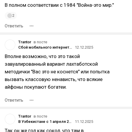
В полном соответствии с 1984 "Война-это мир."
2
Ответить
Trantor
в посте
Сбой мобильного интернета в Санкт-Петербурге — проблемы есть у всех операторов
12.12.2025
Вполне возможно, что это такой
завуалированный вариант лахтаботской
методички "Вас это не коснется" или попытка
вызвать классовую ненависть, что всякие
айфоны покупают богатеи.
Ответить
Trantor
в посте
В Узбекистане с 1 апреля 2026 года запретят оплачивать наличными алкоголь, табачную продукцию, машины и квартиры
11.12.2025
Так он же гол как сокол, что там в