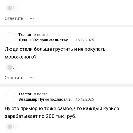
1
Ответить
Trantor
в посте
День 1392: правительство спрогнозировало сохранение дефицита бюджета до 2042 года
16.12.2025
Люди стали больше грустить и не покупать
мороженого?
3
Ответить
Trantor
в посте
Владимир Путин подписал закон о доступе Росфинмониторинга к данным НСПК о переводах по картам «Мир» и через СБП
16.12.2025
Ну это примерно тоже самое, что каждый курьер
зарабатывает по 200 тыс. руб.
4