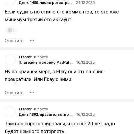
День 1400: число регистраций новых ИП и малых предприятий в России за девять месяцев 2025 года сократилось больше чем на 20%
24.12.2025
Если судить по стилю его комментов, то это уже
минимум третий его аккаунт.
1
Ответить
Trantor
в посте
Платёжный сервис PayPal подал заявку на получение банковской лицензии в США
16.12.2025
Ну по крайней мере, с Ebay они отношения
прекратили. Или Ebay с ними.
Ответить
Trantor
в посте
День 1392: правительство спрогнозировало сохранение дефицита бюджета до 2042 года
16.12.2025
Там вон спрогнозировали, что ещё 20 лет надо
будет немного потерпеть.