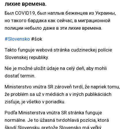
лихие времена.
Был COVID19, был наплыв беженцев из Украины,
но такого бардака как сейчас, в миграционной
полиции небыло даже в эти лихие времена.
#Slovensko
#šok
Takto funguje webová stránka cudzineckej polície
Slovenskej republiky.
Nie je možné uložit údaje na celý deň, aby mohli
dostať termin.
Ministerstvo vnútra SR zároveň tvrdí, že napriek tomu,
že problém sa už v médiách a v iných publikáciách
zisťuje, je všetko v poriadku.
Podľa Ministerstva vnútra SR stránka funguje
normálne. Je to úžasná tvrdohlavá pozícia, ktorá
škodí Slovensku, pretože Slovensko má veľký