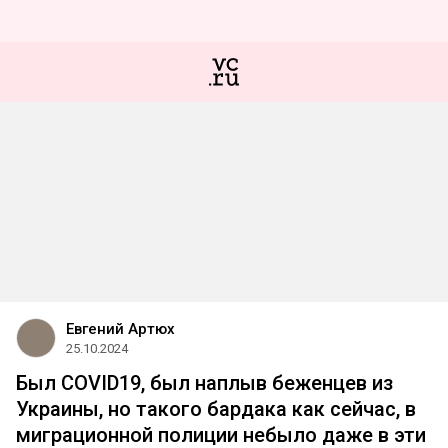
Евгений Артюх
25.10.2024
Был COVID19, был наплыв беженцев из
Украины, но такого бардака как сейчас, в
миграционной полиции небыло даже в эти