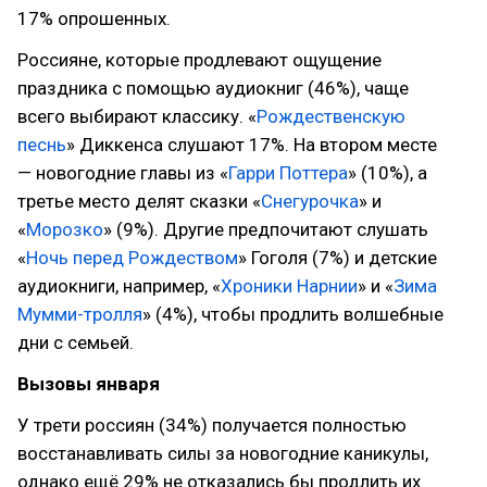
17% опрошенных.
Россияне, которые продлевают ощущение
праздника с помощью аудиокниг (46%), чаще
всего выбирают классику. «
Рождественскую
песнь
» Диккенса слушают 17%. На втором месте
— новогодние главы из «
Гарри Поттера
» (10%), а
третье место делят сказки «
Снегурочка
» и
«
Морозко
» (9%). Другие предпочитают слушать
«
Ночь перед Рождеством
» Гоголя (7%) и детские
аудиокниги, например, «
Хроники Нарнии
» и «
Зима
Мумми-тролля
» (4%), чтобы продлить волшебные
дни с семьей.
Вызовы января
У трети россиян (34%) получается полностью
восстанавливать силы за новогодние каникулы,
однако ещё 29% не отказались бы продлить их