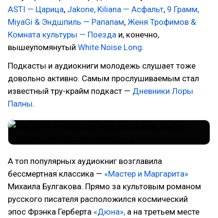
ASTI — Царица
,
Jakone, Kiliana — Асфальт
,
9 Грамм,
MiyaGi & Эндшпиль — Рапапам
,
Женя Трофимов &
Комната культуры — Поезда
и, конечно,
вышеупомянутый
White Noise Long
.
Подкасты и аудиокниги молодежь слушает тоже
довольно активно. Самым прослушиваемым стал
известный тру-крайм подкаст —
Дневники Лоры
Палны
.
А топ популярных аудиокниг возглавила
бессмертная классика —
«Мастер и Маргарита»
Михаила Булгакова. Прямо за культовым романом
русского писателя расположился космический
эпос Фрэнка Герберта
«Дюна»,
а на третьем месте