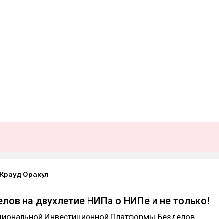
Крауд Оракул
елов на двухлетие НИПа о НИПе и не только!
циональной Инвестиционной Платформы Безделов