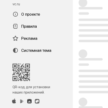
vc.ru
О проекте
Правила
Реклама
Системная тема
QR-код для установки
наших приложений.