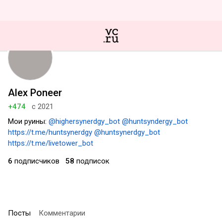
Alex Poneer
+474
с 2021
Мои руины:
@highersynerdgy_bot
@huntsyndergy_bot
https://t.me/huntsynerdgy
@huntsynerdgy_bot
https://t.me/livetower_bot
6
подписчиков
58
подписок
Посты
Комментарии