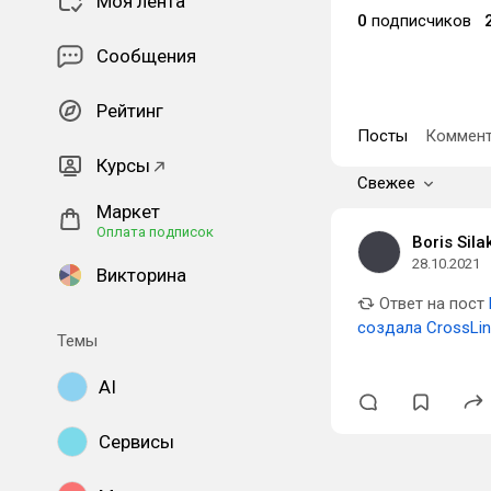
Моя лента
0
подписчиков
Сообщения
Рейтинг
Посты
Коммент
Курсы
Свежее
Маркет
Оплата подписок
Boris Sila
28.10.2021
Викторина
Ответ на пост
создала CrossLi
Темы
AI
Сервисы