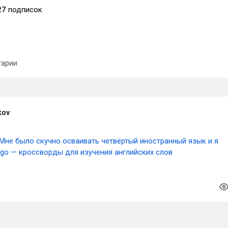
27
подписок
арии
kov
Мне было скучно осваивать четвёртый иностранный язык и я
ngo — кроссворды для изучения английских слов