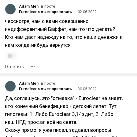
Adam Men
в посте
Euroclear может присвоить выплаты в пользу российских резидентов: дивиденды и купоны отменяются?
02.06.2022
чессногря, нам с вами совершенно
индифферентный Баффет, нам-то что делать?
Кто нам даст надежду на то, что наши денежки к
нам когда-нибудь вернутся
1
Ответить
Adam Men
в посте
Euroclear может присвоить выплаты в пользу российских резидентов: дивиденды и купоны отменяются?
30.05.2022
Да, соглашусь, это "отмазка" - Euroclear не знает,
кто конечный бенефициар - детский лепет. Тут
гипотезы: 1. Либо Euroclear 3,14здит, 2. Либо
наш НРД прос.ал всё на свете.
Скажу прямо: я уже писал, задавал вопросы: