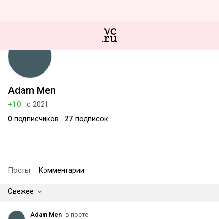
Adam Men
+10
с 2021
0
подписчиков
27
подписок
Посты
Комментарии
Свежее
Adam Men
в посте