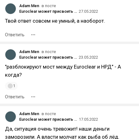
Adam Men
в посте
Euroclear может присвоить выплаты в пользу российских резидентов: дивиденды и купоны отменяются?
27.05.2022
Твой ответ совсем не умный, а наоборот.
Ответить
Adam Men
в посте
Euroclear может присвоить выплаты в пользу российских резидентов: дивиденды и купоны отменяются?
23.05.2022
"разблокируют мост между Euroclear и НРД" - А
когда?
1
Ответить
Adam Men
в посте
Euroclear может присвоить выплаты в пользу российских резидентов: дивиденды и купоны отменяются?
17.05.2022
Да, ситуация очень тревожит! наши деньги
заморозили. А власти молчат как рыба об лёд.