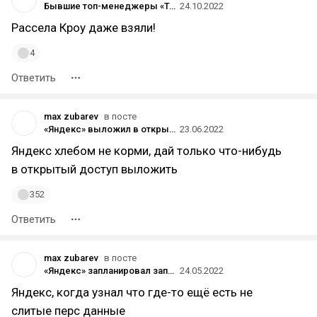
Бывшие топ-менеджеры «Тинькофф» запустили финтех-стартап на Филиппинах
24.10.2022
Рассела Кроу даже взяли!
4
Ответить
max zubarev
в посте
«Яндекс» выложил в открытый доступ нейросеть YaLM 100B для генерации текстов на русском и английском
23.06.2022
Яндекс хлебом не корми, дай только что-нибудь
в открытый доступ выложить
352
Ответить
max zubarev
в посте
«Яндекс» запланировал запустить сервис курьерской доставки в Перу и Мексике под брендом Yango Delivery
24.05.2022
Яндекс, когда узнал что где-то ещё есть не
слитые перс данные