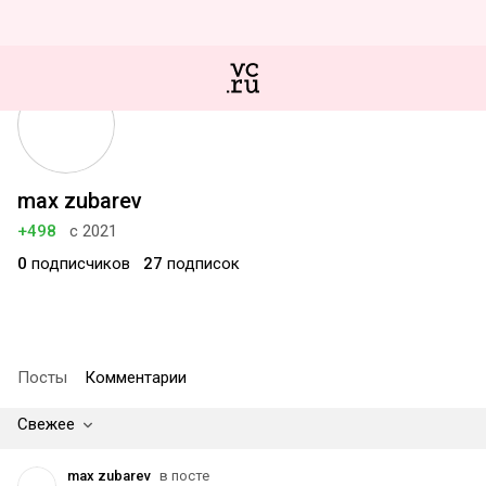
max zubarev
+498
с 2021
0
подписчиков
27
подписок
Посты
Комментарии
Свежее
max zubarev
в посте