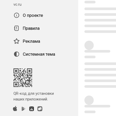
vc.ru
О проекте
Правила
Реклама
Системная тема
QR-код для установки
наших приложений.