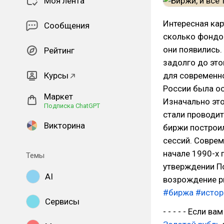
Моя лента
Интересная кар
Сообщения
сколько фондов
они появились.
Рейтинг
задолго до это
Курсы
для современно
России была ос
Маркет
Изначально это
Подписка ChatGPT
стали проводит
Викторина
биржи построил
сессий. Совре
начале 1990-х 
Темы
утверждении П
AI
возрождение р
#биржа
#истор
Сервисы
- - - - - Если 