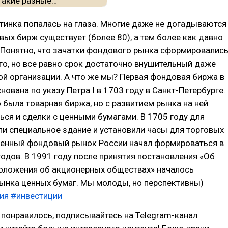
тинка попалась на глаза. Многие даже не догадываются
ых бирж существует (более 80), а тем более как давно
 Понятно, что зачатки фондового рынка сформировалис
го, но все равно срок достаточно внушительный даже
й организации. А что же мы? Первая фондовая биржа в
нована по указу Петра I в 1703 году в Санкт-Петербурге.
 была товарная биржа, но с развитием рынка на ней
ься и сделки с ценными бумагами. В 1705 году для
и специальное здание и установили часы для торговых
менный фондовый рынок России начал формироваться в
годов. В 1991 году после принятия постановления «Об
оложения об акционерных обществах» началось
ынка ценных бумаг. Мы молоды, но перспективны)
ия
#инвестиции
вам понравилось, подписывайтесь на Telegram-канал