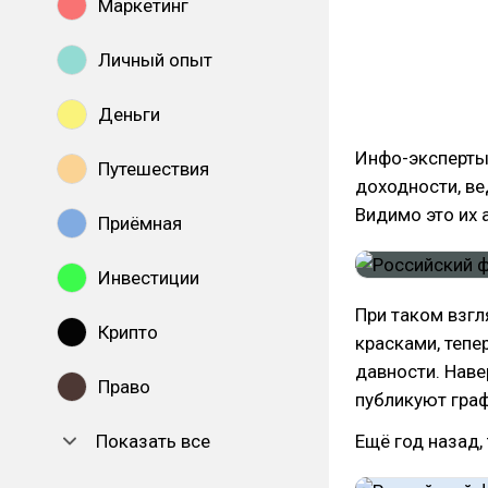
году, но не над
Маркетинг
видно что он с
Личный опыт
прямоугольник 
заданным датам
Деньги
последние 6.5л
Инфо-эксперты 
Путешествия
доходности, ве
Видимо это их 
Приёмная
Инвестиции
При таком взгл
Крипто
красками, тепер
давности. Нав
Право
публикуют граф
Показать все
Ещё год назад,