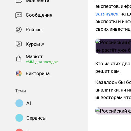
Моя лента
экспертов, инф
затянулся
, на 
Сообщения
эксперты и ин
своих инвестиц
Рейтинг
Курсы
Маркет
eSIM для поездок
Кто из этих дв
решит сам.
Викторина
Казалось бы бо
аналитики, ни 
Темы
инвесторам чт
AI
Сервисы
Сопротивление