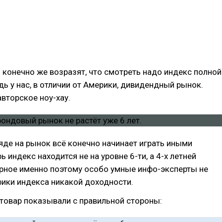
олго. А так индекс 3 раза от него отбился, и что-то не
обирается закрепляться выше. Сине-красный
- это регрессионный канал строящийся автоматически п
, и он показывает что индекс ниже средних значений з
ет.
конечно же возразят, что смотреть надо индекс полной
дь у нас, в отличии от Америки, дивидендный рынок.
авторское ноу-хау.
яде на рынок всё конечно начинает играть иными
ь индекс находится не на уровне 6-ти, а 4-х летней
ерное именно поэтому особо умные инфо-эксперты не
ики индекса никакой доходности.
 товар показывали с правильной стороны: