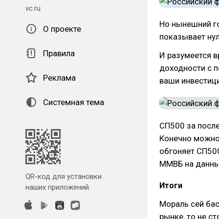
vc.ru
Но нынешний го
О проекте
показывает нул
Правила
И разумеется в
доходности с п
Реклама
ваши инвестици
Системная тема
СП500 за после
Конечно можно
обгоняет СП500
ММВБ на данны
QR-код для установки
Итоги
наших приложений.
Мораль сей бас
рынке, то не ст