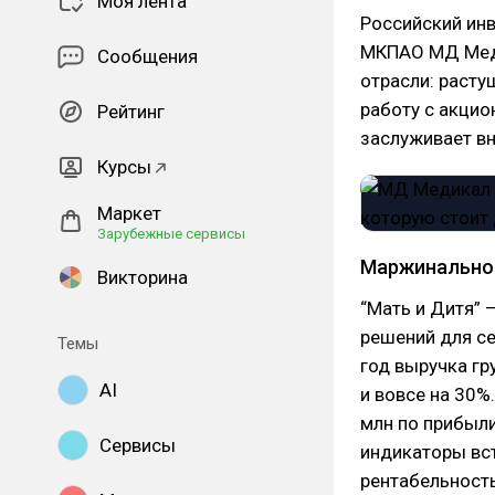
Моя лента
Российский инв
МКПАО МД Медик
Сообщения
отрасли: раст
работу с акцио
Рейтинг
заслуживает в
Курсы
Маркет
Зарубежные сервисы
Маржинально
Викторина
“Мать и Дитя” 
решений для се
Темы
год выручка гр
AI
и вовсе на 30%
млн по прибыли
Сервисы
индикаторы вс
рентабельность