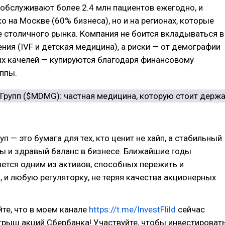
обслуживают более 2.4 млн пациентов ежегодно, и
ко на Москве (60% бизнеса), но и на регионах, которые
е столичного рынка. Компания не боится вкладываться в
ния (IVF и детская медицина), а риски — от демографии
ых качелей — купируются благодаря финансовому
ппы.
п — это бумага для тех, кто ценит не хайп, а стабильный
ы и здравый баланс в бизнесе. Ближайшие годы
ется одним из активов, способных пережить и
, и любую регуляторку, не теряя качества акционерных
йте, что в моем канале
https://t.me/InvestFlild
сейчас
рыш акций Сбербанка! Участвуйте, чтобы инвестироват