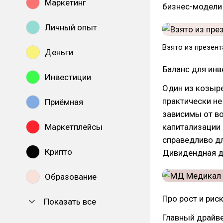
Маркетинг
бизнес-модели 
Личный опыт
Взято из презент
Деньги
Баланс для инв
Инвестиции
Один из козыре
практически не
Приёмная
зависимы от во
Маркетплейсы
капитализации 
справедливо дл
Крипто
Дивидендная д
Образование
Про рост и рис
Показать все
Главный драйве