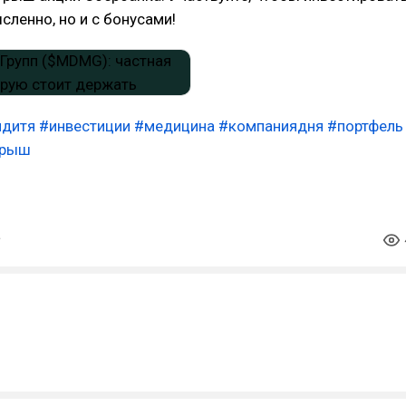
сленно, но и с бонусами!
идитя
#инвестиции
#медицина
#компаниядня
#портфель
грыш