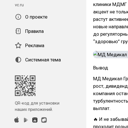
клиники МДМГ 
vc.ru
акцент не толь
О проекте
растут активне
новые направле
Правила
до регуляторн
“здоровью” гру
Реклама
Системная тема
Вывод
МД Медикал Гру
рост, дивиденд
компания остан
турбулентность
QR-код для установки
выплат.
наших приложений.
🔥 И не забыва
проходит розыг