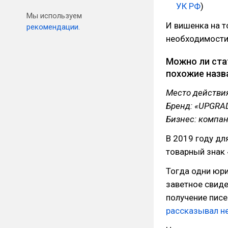
УК РФ
)
Мы используем
И вишенка на т
рекомендации.
необходимости 
Можно ли ста
похожие назв
Место действи
Бренд: «UPGRA
Бизнес: компа
В 2019 году дл
товарный знак
Тогда одни юри
заветное свиде
получение писе
рассказывал не