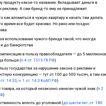
му продукту какое-то название. Вкладывает деньги в
 и рекламу. А сам бренд-то ему не принадлежит.
это как вломиться в чужую квартиру и начать там делать
то время все будет красиво. Но рано или поздно
ева.
за использование чужого бренда такой, что иногда
и до банкротства:
омпенсации в пользу правообладателя — до 5 миллионо
да больше (
п.4 ст. 1515 ГК РФ
)
льзу государства за нарушение закона о рекламе и
стную конкуренцию — тут от 100 до 500 тысяч, а там ка
 ст. 14.33
,
ч. 1 ст. 14.3 КоАП РФ
)
товара, на который незаконно нанесен чужой знак (
п.2
РФ
)
ственность вплоть до уголовной (
до шести лет, ст. 180