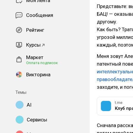
Моя лента
Представьте: в
БАЦ! — оказыва
Сообщения
другому.
Как быть? Трат
Рейтинг
угрозой миллио
Курсы
каждый, поэтом
Меня зовут Але
Маркет
Оплата подписок
патентный пов
интеллектуаль
Викторина
правообладате
заходите, и пог
Темы
t.me
AI
Клуб пр
Сервисы
Сначала расска