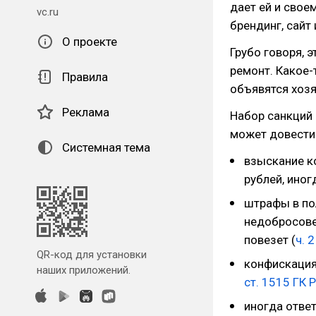
дает ей и свое
vc.ru
брендинг, сайт
О проекте
Грубо говоря, 
ремонт. Какое-
Правила
объявятся хозя
Реклама
Набор санкций 
может довести 
Системная тема
взыскание к
рублей, иног
штрафы в по
недобросове
повезет (
ч. 2
QR-код для установки
конфискация 
наших приложений.
ст. 1515 ГК 
иногда ответ