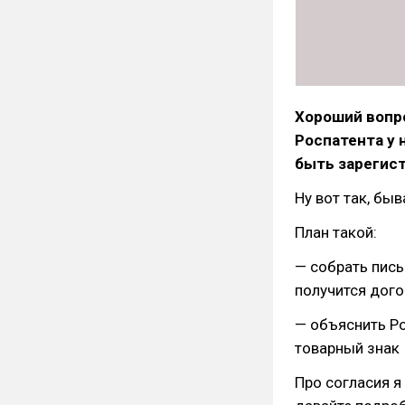
Хороший вопро
Роспатента у 
быть зарегист
Ну вот так, быв
План такой:
— собрать пись
получится дого
— объяснить Ро
товарный знак
Про согласия я