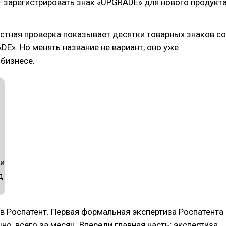
 зарегистрировать знак «UPGRADE» для нового продукт
стная проверка показывает десятки товарных знаков со
E». Но менять название не вариант, оно уже
 бизнесе.
в Роспатент. Первая формальная экспертиза Роспатента
но, всего за месяц. Впереди главная часть: экспертиза