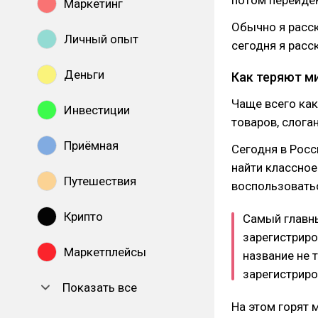
потом перейдем
Маркетинг
Обычно я расск
Личный опыт
сегодня я расс
Деньги
Как теряют м
Чаще всего как
Инвестиции
товаров, слога
Приёмная
Сегодня в Росс
найти классное
Путешествия
воспользоватьс
Крипто
Самый главны
зарегистриро
Маркетплейсы
название не т
зарегистриро
Показать все
На этом горят 